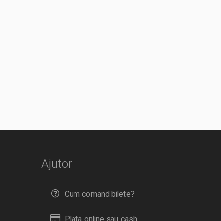
Ajutor
Cum comand bilete?
Plata online sau cash