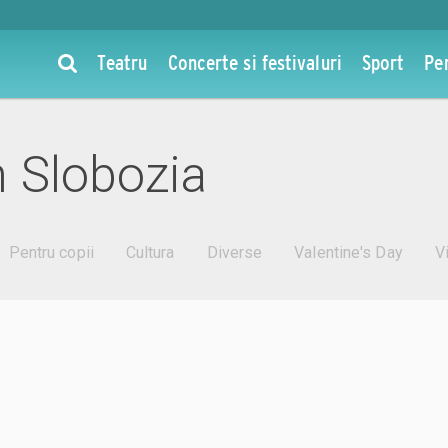
Teatru
Concerte si festivaluri
Sport
Pe
 Slobozia
Pentru copii
Cultura
Diverse
Valentine's Day
V