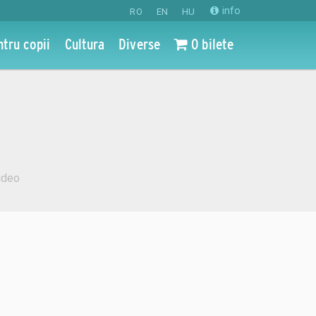
info
RO
EN
HU
ntru copii
Cultura
Diverse
0 bilete
ideo