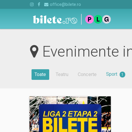
office@bilete.ro
Evenimente in
Sport
Toate
Teatru
Concerte
1