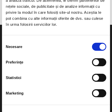
a analiza traficul. De asemenea, le oferim partenerilor de
Slobozia
rețele sociale, de publicitate și de analize informații cu
privire la modul în care folosiți site-ul nostru. Aceștia le
pot combina cu alte informații oferite de dvs. sau culese
în urma folosirii serviciilor lor.
Selecția
Necesare
consimțământului
Evenimente
Ajutor
Preferinţe
Teatru
Cum comand bilete?
Concerte si
Statistici
festivaluri
Plata online sau cash
Sport
Marketing
eBilet printat acasa
Pentru copii
Cultura
Livrare prin curier
Diverse