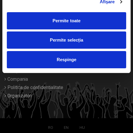
Afişare
Calendar
Returnare bilete
Permite toate
Duplicare bilete
Despre noi
Permite selecția
Contact
Respinge
Termeni si conditii
Despre Cookies
Compania
Politica de confidentialitate
Organizatori
RO
EN
HU