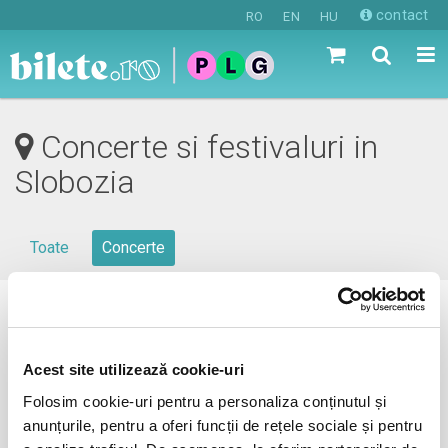
contact
RO
EN
HU
Concerte si festivaluri in
Slobozia
Toate
Concerte
0 evenimente in viitorul apropiat
revino mai tarziu
Acest site utilizează cookie-uri
Folosim cookie-uri pentru a personaliza conținutul și
anunțurile, pentru a oferi funcții de rețele sociale și pentru
anunta-ma pe email cand apare urmatorul eveniment la