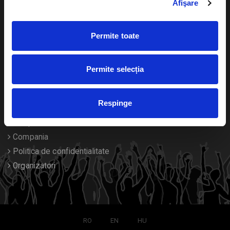
Afişare
Calendar
Returnare bilete
Permite toate
Duplicare bilete
Despre noi
Permite selecția
Contact
Respinge
Termeni si conditii
Despre Cookies
Compania
Politica de confidentialitate
Organizatori
RO
EN
HU