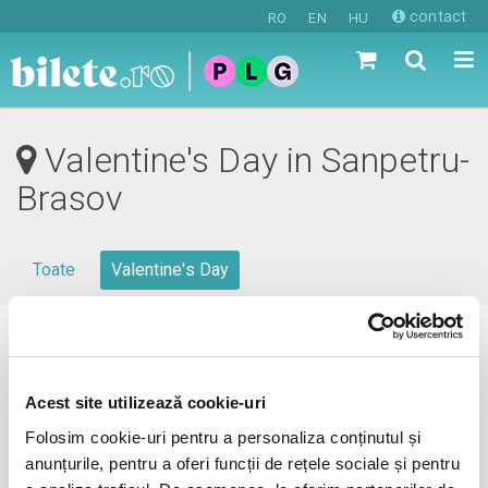
contact
RO
EN
HU
Valentine's Day in Sanpetru-
Brasov
Toate
Valentine's Day
0 evenimente in viitorul apropiat
revino mai tarziu
Acest site utilizează cookie-uri
Folosim cookie-uri pentru a personaliza conținutul și
anunțurile, pentru a oferi funcții de rețele sociale și pentru
anunta-ma pe email cand apare urmatorul eveniment la