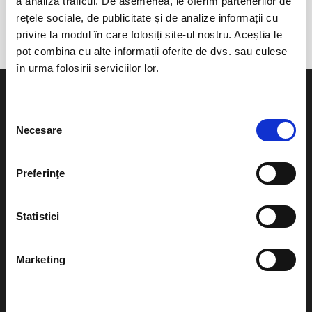
a analiza traficul. De asemenea, le oferim partenerilor de
Sanpetru-Brasov
rețele sociale, de publicitate și de analize informații cu
privire la modul în care folosiți site-ul nostru. Aceștia le
pot combina cu alte informații oferite de dvs. sau culese
în urma folosirii serviciilor lor.
Selecția
Necesare
consimțământului
Evenimente
Ajutor
Preferinţe
Teatru
Cum comand bilete?
Concerte si
Statistici
festivaluri
Plata online sau cash
Sport
Marketing
eBilet printat acasa
Pentru copii
Cultura
Livrare prin curier
Diverse