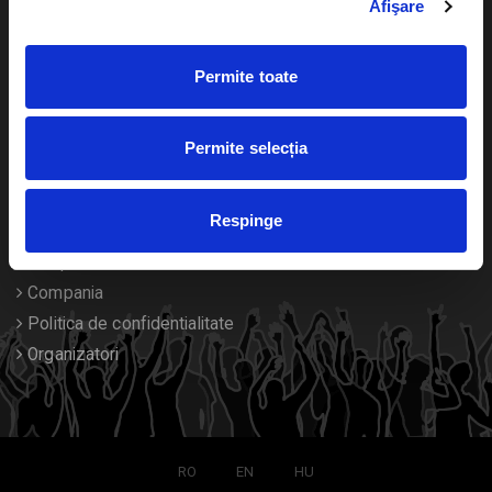
Afişare
Calendar
Returnare bilete
Permite toate
Duplicare bilete
Despre noi
Permite selecția
Contact
Respinge
Termeni si conditii
Despre Cookies
Compania
Politica de confidentialitate
Organizatori
RO
EN
HU