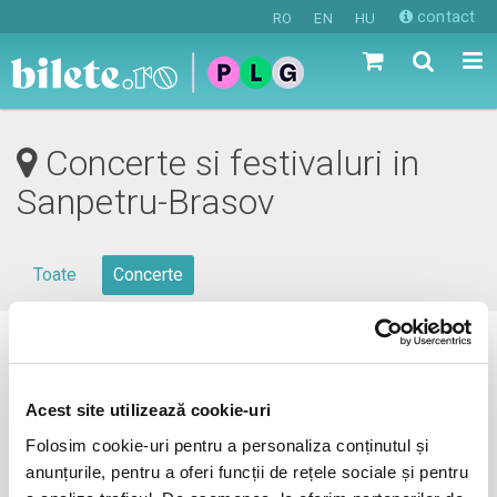
contact
RO
EN
HU
Concerte si festivaluri in
Sanpetru-Brasov
Toate
Concerte
0 evenimente in viitorul apropiat
revino mai tarziu
Acest site utilizează cookie-uri
Folosim cookie-uri pentru a personaliza conținutul și
anunțurile, pentru a oferi funcții de rețele sociale și pentru
anunta-ma pe email cand apare urmatorul eveniment la