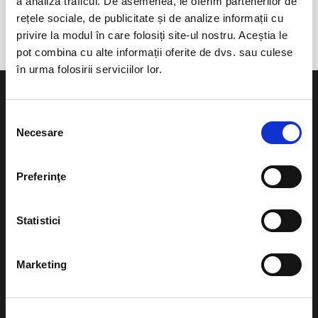
a analiza traficul. De asemenea, le oferim partenerilor de
Sanpetru-Brasov
rețele sociale, de publicitate și de analize informații cu
privire la modul în care folosiți site-ul nostru. Aceștia le
pot combina cu alte informații oferite de dvs. sau culese
în urma folosirii serviciilor lor.
Selecția
Necesare
consimțământului
Evenimente
Ajutor
Preferinţe
Teatru
Cum comand bilete?
Concerte si
Statistici
festivaluri
Plata online sau cash
Sport
Marketing
eBilet printat acasa
Pentru copii
Cultura
Livrare prin curier
Diverse