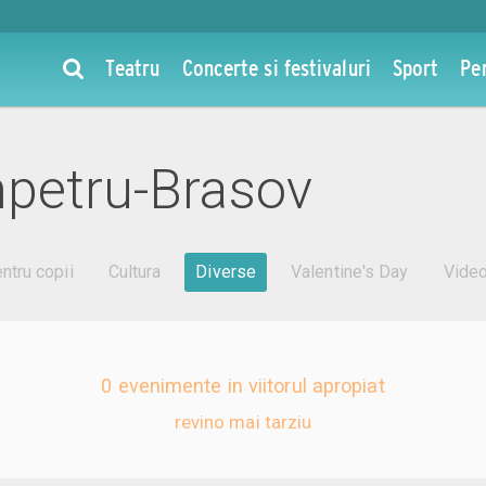
Teatru
Concerte si festivaluri
Sport
Pe
npetru-Brasov
ntru copii
Cultura
Diverse
Valentine's Day
Vide
0 evenimente in viitorul apropiat
revino mai tarziu