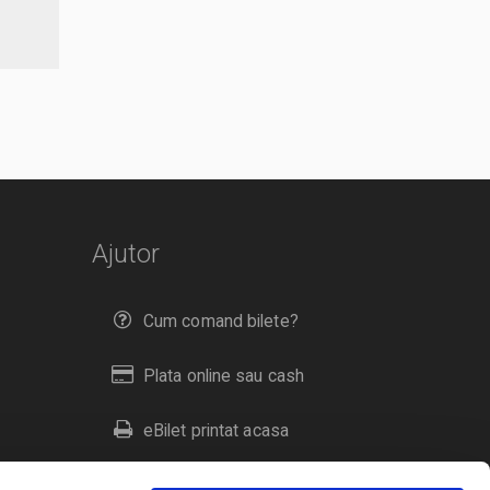
Ajutor
Cum comand bilete?
Plata online sau cash
eBilet printat acasa
Livrare prin curier