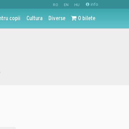
info
RO
EN
HU
ntru copii
Cultura
Diverse
0 bilete
o