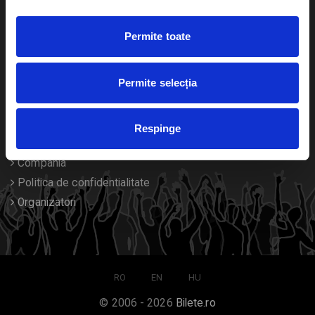
Duplicare bilete
Permite toate
Despre noi
Permite selecția
Contact
Termeni si conditii
Respinge
Despre Cookies
Compania
Politica de confidentialitate
Organizatori
RO
EN
HU
© 2006 - 2026
Bilete.ro