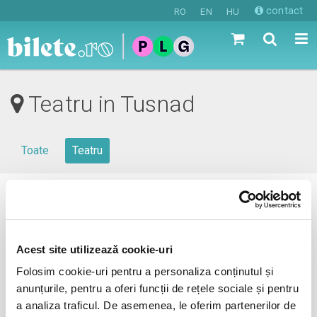
contact
RO
EN
HU
Teatru in Tusnad
Toate
Teatru
0 evenimente in viitorul apropiat
revino mai tarziu
Acest site utilizează cookie-uri
Folosim cookie-uri pentru a personaliza conținutul și
anunțurile, pentru a oferi funcții de rețele sociale și pentru
anunta-ma pe email cand apare urmatorul eveniment la
a analiza traficul. De asemenea, le oferim partenerilor de
Tusnad