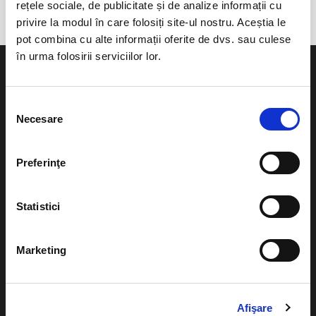
rețele sociale, de publicitate și de analize informații cu
privire la modul în care folosiți site-ul nostru. Aceștia le
pot combina cu alte informații oferite de dvs. sau culese
în urma folosirii serviciilor lor.
Selecția
Necesare
consimțământului
Evenimente
Ajutor
Teatru
Preferinţe
Cum comand bilete?
Concerte si
festivaluri
Plata online sau cash
Statistici
Sport
eBilet printat acasa
Pentru copii
Marketing
Cultura
Livrare prin curier
Diverse
Calendar
Afişare
Returnare bilete