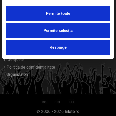
Duplicare bilete
Permite toate
Despre noi
Permite selecția
Contact
Termeni si conditii
Respinge
Despre Cookies
Compania
Politica de confidentialitate
Organizatori
RO
EN
HU
© 2006 - 2026
Bilete.ro