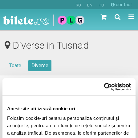
contact
RO
EN
HU
Diverse in Tusnad
Toate
Diverse
0 evenimente in viitorul apropiat
revino mai tarziu
Acest site utilizează cookie-uri
Folosim cookie-uri pentru a personaliza conținutul și
anunțurile, pentru a oferi funcții de rețele sociale și pentru
anunta-ma pe email cand apare urmatorul eveniment la
a analiza traficul. De asemenea, le oferim partenerilor de
Tusnad