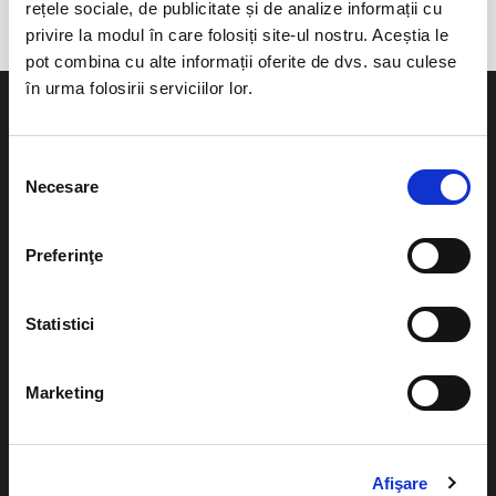
rețele sociale, de publicitate și de analize informații cu
privire la modul în care folosiți site-ul nostru. Aceștia le
pot combina cu alte informații oferite de dvs. sau culese
în urma folosirii serviciilor lor.
Selecția
Necesare
consimțământului
Evenimente
Ajutor
Teatru
Preferinţe
Cum comand bilete?
Concerte si
festivaluri
Plata online sau cash
Statistici
Sport
eBilet printat acasa
Pentru copii
Marketing
Cultura
Livrare prin curier
Diverse
Calendar
Afişare
Returnare bilete