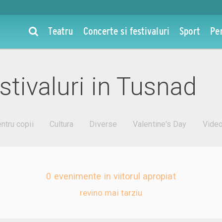
Teatru
Concerte si festivaluri
Sport
Pe
stivaluri in Tusnad
ntru copii
Cultura
Diverse
Valentine's Day
Vide
0 evenimente in viitorul apropiat
revino mai tarziu