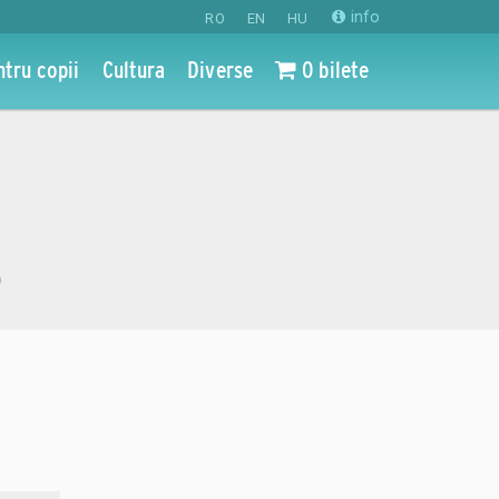
info
RO
EN
HU
ntru copii
Cultura
Diverse
0 bilete
o