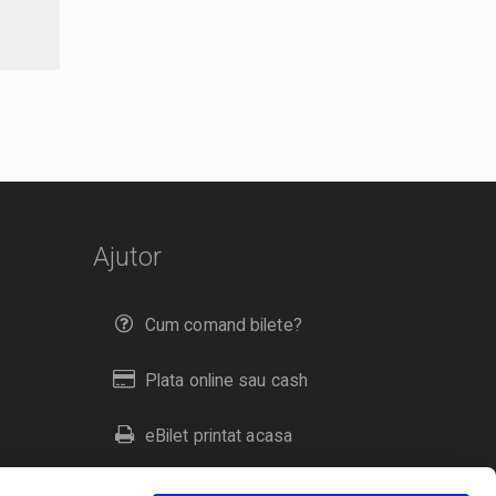
Ajutor
Cum comand bilete?
Plata online sau cash
eBilet printat acasa
Livrare prin curier