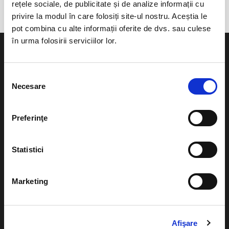
rețele sociale, de publicitate și de analize informații cu
privire la modul în care folosiți site-ul nostru. Aceștia le
pot combina cu alte informații oferite de dvs. sau culese
în urma folosirii serviciilor lor.
Selecția
Necesare
consimțământului
Evenimente
Ajutor
Teatru
Preferinţe
Cum comand bilete?
Concerte si
festivaluri
Plata online sau cash
Statistici
Sport
eBilet printat acasa
Pentru copii
Marketing
Cultura
Livrare prin curier
Diverse
Calendar
Afişare
Returnare bilete