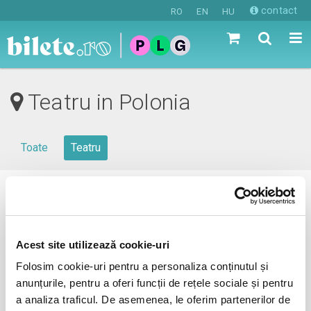
contact
RO
EN
HU
Teatru in Polonia
Toate
Teatru
0 evenimente in viitorul apropiat
revino mai tarziu
Acest site utilizează cookie-uri
Folosim cookie-uri pentru a personaliza conținutul și
anunțurile, pentru a oferi funcții de rețele sociale și pentru
anunta-ma pe email cand apare urmatorul eveniment la
a analiza traficul. De asemenea, le oferim partenerilor de
Polonia