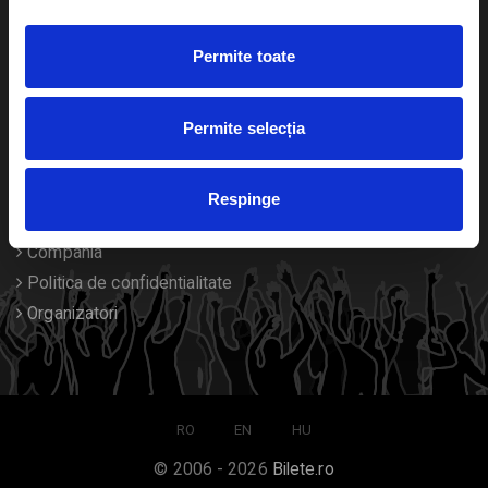
Duplicare bilete
Permite toate
Despre noi
Permite selecția
Contact
Termeni si conditii
Respinge
Despre Cookies
Compania
Politica de confidentialitate
Organizatori
RO
EN
HU
© 2006 - 2026
Bilete.ro