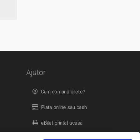
Ajutor
Cum comand bilete?
Plata online sau cash
eBilet printat acasa
Livrare prin curier