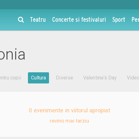
Teatru
Concerte si festivaluri
Sport
Pe
onia
ntru copii
Cultura
Diverse
Valentine's Day
Vide
0 evenimente in viitorul apropiat
revino mai tarziu