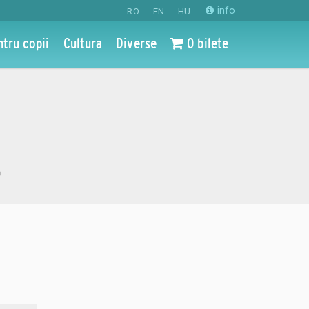
info
RO
EN
HU
ntru copii
Cultura
Diverse
0 bilete
o