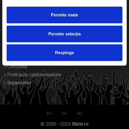
Duplicare bilete
Permite toate
Despre noi
Permite selecția
Contact
Termeni si conditii
Respinge
Despre Cookies
Compania
Politica de confidentialitate
Organizatori
RO
EN
HU
© 2006 - 2026
Bilete.ro