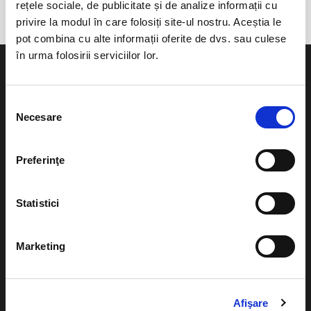
rețele sociale, de publicitate și de analize informații cu
privire la modul în care folosiți site-ul nostru. Aceștia le
pot combina cu alte informații oferite de dvs. sau culese
în urma folosirii serviciilor lor.
Selecția
Necesare
consimțământului
Evenimente
Ajutor
Teatru
Preferinţe
Cum comand bilete?
Concerte si
festivaluri
Plata online sau cash
Statistici
Sport
eBilet printat acasa
Pentru copii
Marketing
Cultura
Livrare prin curier
Diverse
Calendar
Afişare
Returnare bilete