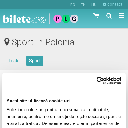
contact
RO
EN
HU
Sport in Polonia
Toate
Sport
0 evenimente in viitorul apropiat
revino mai tarziu
Acest site utilizează cookie-uri
Folosim cookie-uri pentru a personaliza conținutul și
anunțurile, pentru a oferi funcții de rețele sociale și pentru
anunta-ma pe email cand apare urmatorul eveniment la
a analiza traficul. De asemenea, le oferim partenerilor de
Polonia