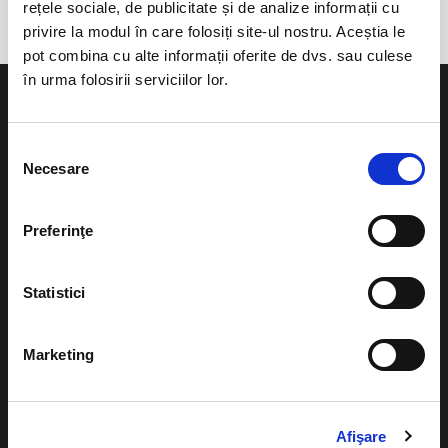
rețele sociale, de publicitate și de analize informații cu
privire la modul în care folosiți site-ul nostru. Aceștia le
pot combina cu alte informații oferite de dvs. sau culese
în urma folosirii serviciilor lor.
Selecția
Necesare
consimțământului
Evenimente
Ajutor
Teatru
Preferinţe
Cum comand bilete?
Concerte si
festivaluri
Plata online sau cash
Statistici
Sport
eBilet printat acasa
Pentru copii
Marketing
Cultura
Livrare prin curier
Diverse
Calendar
Afişare
Returnare bilete