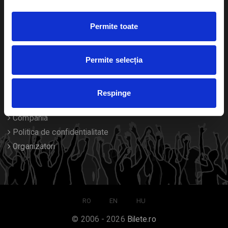
Duplicare bilete
Permite toate
Despre noi
Permite selecția
Contact
Termeni si conditii
Respinge
Despre Cookies
Compania
Politica de confidentialitate
Organizatori
RO
EN
HU
© 2006 - 2026
Bilete.ro