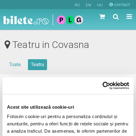
contact
RO
EN
HU
Teatru in Covasna
Toate
Teatru
0 evenimente in viitorul apropiat
revino mai tarziu
Acest site utilizează cookie-uri
Folosim cookie-uri pentru a personaliza conținutul și
anunțurile, pentru a oferi funcții de rețele sociale și pentru
anunta-ma pe email cand apare urmatorul eveniment la
a analiza traficul. De asemenea, le oferim partenerilor de
Covasna