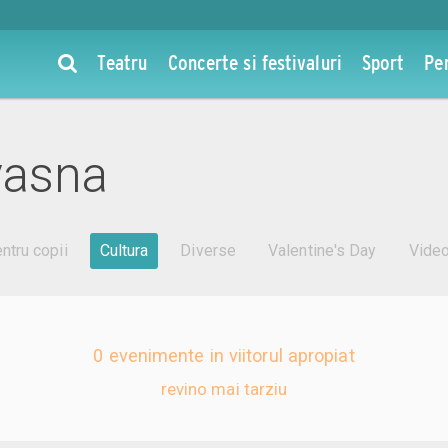
Teatru
Concerte si festivaluri
Sport
Pe
vasna
ntru copii
Cultura
Diverse
Valentine's Day
Vide
0 evenimente in viitorul apropiat
revino mai tarziu