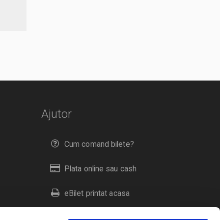
Ajutor
Cum comand bilete?
Plata online sau cash
eBilet printat acasa
Livrare prin curier