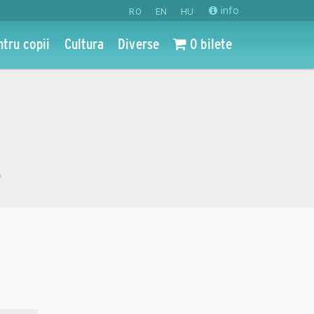
info
RO
EN
HU
ntru copii
Cultura
Diverse
0 bilete
o