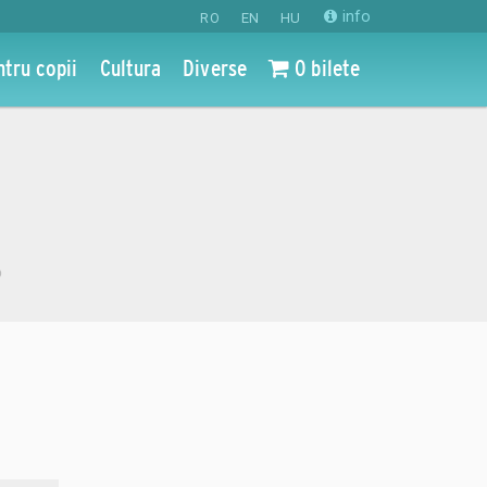
info
RO
EN
HU
ntru copii
Cultura
Diverse
0 bilete
o