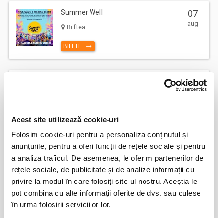
Summer Well
07
aug
Buftea
BILETE
Marc Euvrie - Nomadic Piano & Cello
12
aug
Vlaha
BILETE
Acest site utilizează cookie-uri
Folosim cookie-uri pentru a personaliza conținutul și
anunțurile, pentru a oferi funcții de rețele sociale și pentru
Csíki Jazz - International Jazz
14
Festival
a analiza traficul. De asemenea, le oferim partenerilor de
aug
rețele sociale, de publicitate și de analize informații cu
Csikszereda
privire la modul în care folosiți site-ul nostru. Aceștia le
BILETE
pot combina cu alte informații oferite de dvs. sau culese
în urma folosirii serviciilor lor.
FESTOBAL