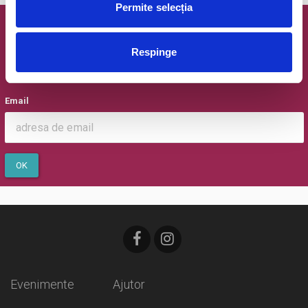
Permite selecția
Newsletter @ Bilete.ro
Respinge
Oferte exclusive si o editie saptamanala cu cele mai noi
evenimente.
Email
OK
Evenimente
Ajutor