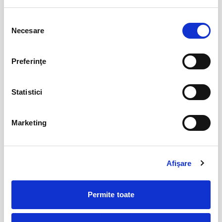
11
sept
Bucuresti
Selecția
Necesare
consimțământului
BILETE
Preferinţe
Jazzapella - Concert jazz a capella
13
oct
Bucuresti
Statistici
BILETE
Marketing
The Ultimate ABBA Tribute
23
oct
Bucuresti
Afişare
BILETE
Permite toate
MAI MULTE DIN CONCERTE