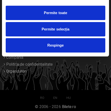
Duplicare bilete
Permite toate
Despre noi
Permite selecția
Contact
Termeni si conditii
Respinge
Despre Cookies
Compania
Politica de confidentialitate
Organizatori
RO
EN
HU
© 2006 - 2026
Bilete.ro