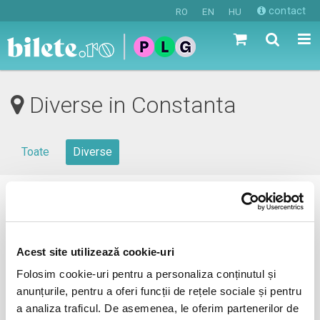
contact
RO
EN
HU
Diverse in Constanta
Toate
Diverse
0 evenimente in viitorul apropiat
revino mai tarziu
Acest site utilizează cookie-uri
Folosim cookie-uri pentru a personaliza conținutul și
anunțurile, pentru a oferi funcții de rețele sociale și pentru
anunta-ma pe email cand apare urmatorul eveniment la
a analiza traficul. De asemenea, le oferim partenerilor de
Constanta