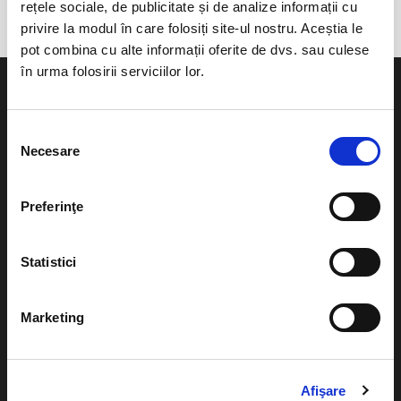
rețele sociale, de publicitate și de analize informații cu
privire la modul în care folosiți site-ul nostru. Aceștia le
pot combina cu alte informații oferite de dvs. sau culese
în urma folosirii serviciilor lor.
Selecția
Necesare
consimțământului
Evenimente
Ajutor
Teatru
Preferinţe
Cum comand bilete?
Concerte si
festivaluri
Plata online sau cash
Statistici
Sport
eBilet printat acasa
Pentru copii
Marketing
Cultura
Livrare prin curier
Diverse
Calendar
Afişare
Returnare bilete