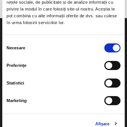
rețele sociale, de publicitate și de analize informații cu
privire la modul în care folosiți site-ul nostru. Aceștia le
pot combina cu alte informații oferite de dvs. sau culese
în urma folosirii serviciilor lor.
Selecția
Necesare
consimțământului
Evenimente
Ajutor
Teatru
Preferinţe
Cum comand bilete?
Concerte si
festivaluri
Plata online sau cash
Statistici
Sport
eBilet printat acasa
Pentru copii
Marketing
Cultura
Livrare prin curier
Diverse
Calendar
Afişare
Returnare bilete