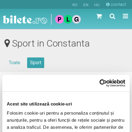
contact
RO
EN
HU
Sport in Constanta
Toate
Sport
0 evenimente in viitorul apropiat
revino mai tarziu
Acest site utilizează cookie-uri
Folosim cookie-uri pentru a personaliza conținutul și
anunțurile, pentru a oferi funcții de rețele sociale și pentru
anunta-ma pe email cand apare urmatorul eveniment la
a analiza traficul. De asemenea, le oferim partenerilor de
Constanta