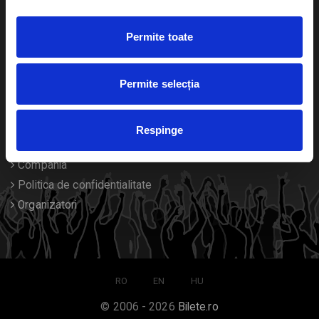
Duplicare bilete
Permite toate
Despre noi
Permite selecția
Contact
Termeni si conditii
Respinge
Despre Cookies
Compania
Politica de confidentialitate
Organizatori
RO
EN
HU
© 2006 - 2026
Bilete.ro