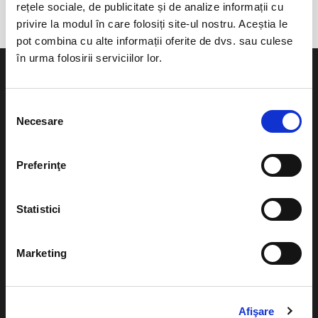
rețele sociale, de publicitate și de analize informații cu
privire la modul în care folosiți site-ul nostru. Aceștia le
pot combina cu alte informații oferite de dvs. sau culese
în urma folosirii serviciilor lor.
Selecția
Necesare
consimțământului
Evenimente
Ajutor
Teatru
Preferinţe
Cum comand bilete?
Concerte si
festivaluri
Plata online sau cash
Statistici
Sport
eBilet printat acasa
Pentru copii
Marketing
Cultura
Livrare prin curier
Diverse
Afişare
Calendar
Returnare bilete