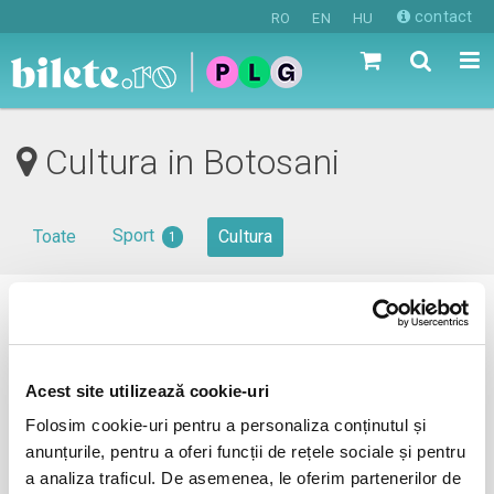
contact
RO
EN
HU
Cultura in Botosani
Sport
Toate
Cultura
1
0 evenimente in viitorul apropiat
revino mai tarziu
Acest site utilizează cookie-uri
Folosim cookie-uri pentru a personaliza conținutul și
anunțurile, pentru a oferi funcții de rețele sociale și pentru
anunta-ma pe email cand apare urmatorul eveniment la
a analiza traficul. De asemenea, le oferim partenerilor de
Botosani