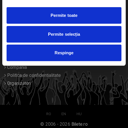
Duplicare bilete
Permite toate
Despre noi
Permite selecția
Contact
Termeni si conditii
Respinge
Despre Cookies
Compania
Politica de confidentialitate
Organizatori
RO
EN
HU
© 2006 - 2026
Bilete.ro