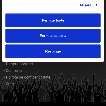
Livrare prin curier
Diverse
Afişare
Calendar
Returnare bilete
Permite toate
Duplicare bilete
Permite selecția
Despre noi
Contact
Respinge
Termeni si conditii
Despre Cookies
Compania
Politica de confidentialitate
Organizatori