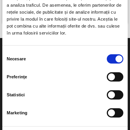
Hunedoara
a analiza traficul. De asemenea, le oferim partenerilor de
Botosani
Botosani
rețele sociale, de publicitate și de analize informații cu
perioada 8 iun - 8 iun 2027
10 august
privire la modul în care folosiți site-ul nostru. Aceștia le
pot combina cu alte informații oferite de dvs. sau culese
în urma folosirii serviciilor lor.
Selecția
Necesare
consimțământului
Evenimente
Ajutor
Preferinţe
Teatru
Cum comand bilete?
Concerte si
Statistici
festivaluri
Plata online sau cash
Sport
Marketing
eBilet printat acasa
Pentru copii
Cultura