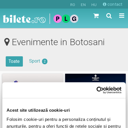
contact
RO
EN
HU
Evenimente in Botosani
Sport
Toate
2
Acest site utilizează cookie-uri
Folosim cookie-uri pentru a personaliza conținutul și
Abonamente FC Botosani
FC Botosani - Corvinul
anunțurile, pentru a oferi funcții de rețele sociale și pentru