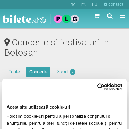
contact
RO
EN
HU
Concerte si festivaluri in
Botosani
Sport
Toate
Concerte
2
0 evenimente in viitorul apropiat
revino mai tarziu
Acest site utilizează cookie-uri
Folosim cookie-uri pentru a personaliza conținutul și
anunțurile, pentru a oferi funcții de rețele sociale și pentru