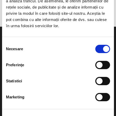
anunta-ma pe email cand apare urmatorul eveniment la
a analiza traficul. De asemenea, le oferim partenerilor de
Botosani
rețele sociale, de publicitate și de analize informații cu
privire la modul în care folosiți site-ul nostru. Aceștia le
pot combina cu alte informații oferite de dvs. sau culese
în urma folosirii serviciilor lor.
Selecția
Necesare
consimțământului
Evenimente
Ajutor
Preferinţe
Teatru
Cum comand bilete?
Concerte si
Statistici
festivaluri
Plata online sau cash
Sport
Marketing
eBilet printat acasa
Pentru copii
Cultura
Livrare prin curier
Diverse