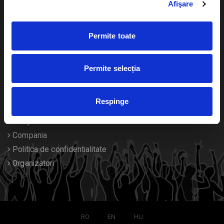
Afişare
Calendar
Returnare bilete
Permite toate
Duplicare bilete
Despre noi
Permite selecția
Contact
Respinge
Termeni si conditii
Despre Cookies
Compania
Politica de confidentialitate
Organizatori
RO
EN
HU