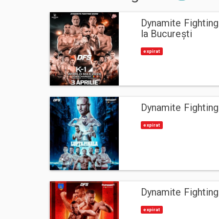
Dynamite Fightin
la București
expirat
Dynamite Fighting
expirat
Dynamite Fightin
expirat