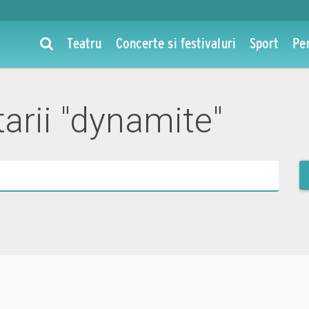
Teatru
Concerte si festivaluri
Sport
Pe
arii "dynamite"