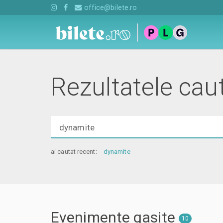
office@bilete.ro
Rezultatele caut
Cauta
evenimente,
locatii,
ai cautat recent:
dynamite
artisti
Evenimente gasite
10