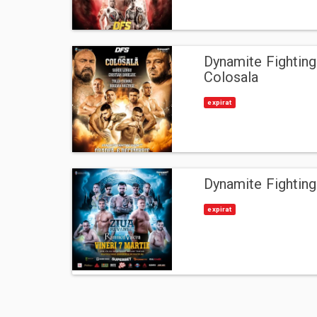
Dynamite Fightin
Colosala
expirat
Dynamite Fighting
expirat