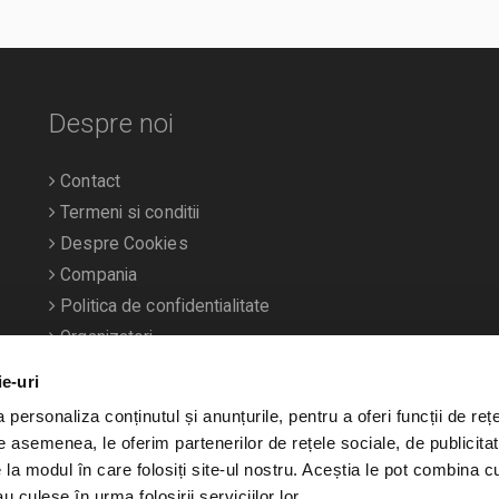
Despre noi
Contact
Termeni si conditii
Despre Cookies
Compania
Politica de confidentialitate
Organizatori
ie-uri
personaliza conținutul și anunțurile, pentru a oferi funcții de rețe
De asemenea, le oferim partenerilor de rețele sociale, de publicitat
e la modul în care folosiți site-ul nostru. Aceștia le pot combina c
u culese în urma folosirii serviciilor lor.