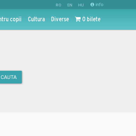
info
RO
EN
HU
ntru copii
Cultura
Diverse
0 bilete
CAUTA