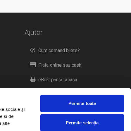
Ajutor
Cum comand bilete?
Plata online sau cash
eBilet printat acasa
Livrare prin curier
Permite toate
Returnare bilete
le sociale și
e și de
Permite selecția
u alte
Duplicare bilete