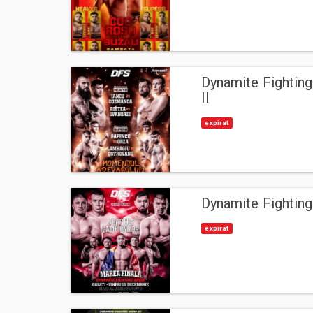
Dynamite Fightin
II
expirat
Dynamite Fightin
expirat