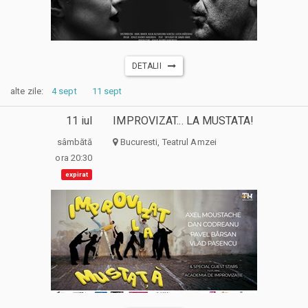
DETALII
alte zile:
4 sept
11 sept
11 iul
IMPROVIZAT... LA MUSTATA!
sâmbătă
Bucuresti, Teatrul Amzei
ora 20:30
expirat