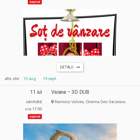
expirat
DETALII
alte zile:
13 aug
19 sept
11 iul
Vaiana – 3D DUB
sâmbătă
Ramnicu Valcea, Cinema Geo Saizescu
ora 17:00
expirat