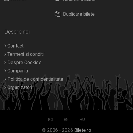
Duplicare bilete
Despre noi
Contact
Termeni si conditii
Despre Cookies
Compania
Politica de confidentialitate
Organizatori
RO
EN
HU
© 2006 - 2026
Bilete.ro