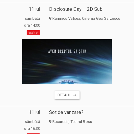
11 iul
Disclosure Day – 2D Sub
sâmbătă
Ramnicu Valcea, Cinema Geo Saizescu
ora 14:00
expirat
DETALII
11 iul
Sot de vanzare?
sâmbătă
Bucuresti, Teatrul Roșu
ora 16:30