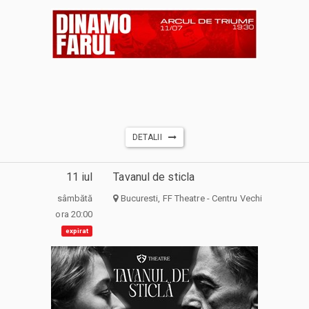
DETALII
11 iul
Tavanul de sticla
sâmbătă
Bucuresti, FF Theatre - Centru Vechi
ora 20:00
expirat