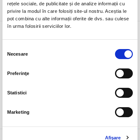
rețele sociale, de publicitate și de analize informații cu
DETALII
privire la modul în care folosiți site-ul nostru. Aceștia le
pot combina cu alte informații oferite de dvs. sau culese
în urma folosirii serviciilor lor.
11 iul
Obsession 2D SUB
sâmbătă
Ramnicu Valcea, Cinema Geo Saizescu
ora 19:00
Selecția
expirat
Necesare
consimțământului
Preferinţe
Statistici
Marketing
DETALII
11 iul
Viata conjugala (a)normala
Afişare