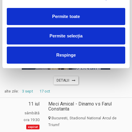
sâmbătă
Bucuresti, Teatrul Roșu
ora 19:30
Permite toate
expirat
Permite selecția
Respinge
DETALII
alte zile:
3 sept
17 oct
11 iul
Meci Amical - Dinamo vs Farul
Constanta
sâmbătă
Bucuresti, Stadionul National Arcul de
ora 19:30
Triumf
expirat