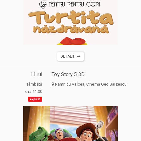
DETALII
11 iul
Toy Story 5 3D
sâmbătă
Ramnicu Valcea, Cinema Geo Saizescu
ora 11:00
expirat