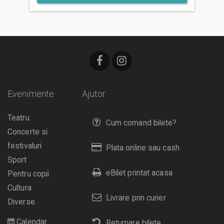
Evenimente
Ajutor
Teatru
Cum comand bilete?
Concerte si
festivaluri
Plata online sau cash
Sport
eBilet printat acasa
Pentru copii
Cultura
Livrare prin curier
Diverse
Calendar
Returnare bilete