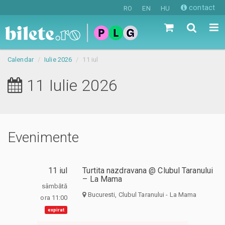
contact
RO
EN
HU
Calendar
Iulie 2026
11 iul
11 Iulie 2026
Evenimente
11 iul
Turtita nazdravana @ Clubul Taranului
– La Mama
sâmbătă
Bucuresti, Clubul Taranului - La Mama
ora 11:00
expirat