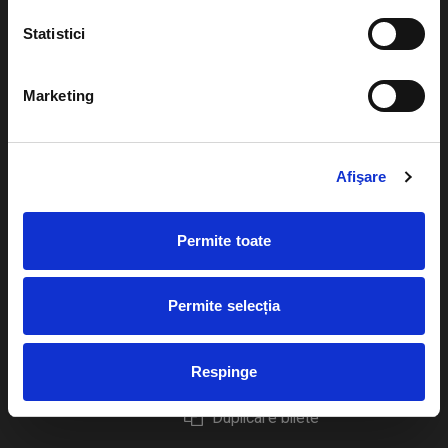
Statistici
Marketing
Evenimente
Ajutor
Teatru
Cum comand bilete?
Afişare
Concerte si
festivaluri
Plata online sau cash
Permite toate
Sport
eBilet printat acasa
Pentru copii
Cultura
Permite selecția
Livrare prin curier
Diverse
Calendar
Returnare bilete
Respinge
Duplicare bilete