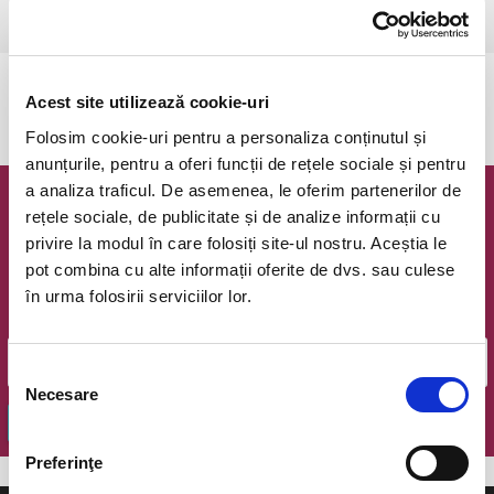
Bucuresti, Teatrul Amzei
vezi pe harta
Evenimentul a expirat.
Acest site utilizează cookie-uri
Folosim cookie-uri pentru a personaliza conținutul și
anunțurile, pentru a oferi funcții de rețele sociale și pentru
a analiza traficul. De asemenea, le oferim partenerilor de
Newsletter @ Bilete.ro
rețele sociale, de publicitate și de analize informații cu
privire la modul în care folosiți site-ul nostru. Aceștia le
Oferte exclusive si o editie saptamanala cu cele mai noi
pot combina cu alte informații oferite de dvs. sau culese
evenimente.
în urma folosirii serviciilor lor.
Email
Selecția
Necesare
consimțământului
OK
Preferinţe