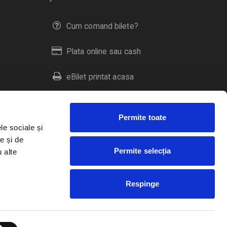
Cum comand bilete?
Plata online sau cash
eBilet printat acasa
Livrare prin curier
Permite toate
Returnare bilete
le sociale și
e și de
Permite selecția
u alte
Duplicare bilete
Respinge
RO
EN
HU