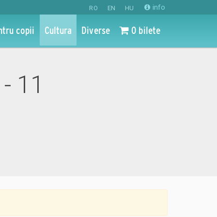
info
RO
EN
HU
ntru copii
Cultura
Diverse
0 bilete
 - 11