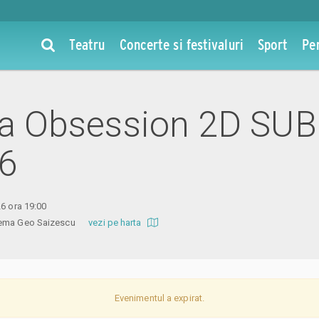
Teatru
Concerte si festivaluri
Sport
Pe
 la Obsession 2D SUB
26
26 ora 19:00
inema Geo Saizescu
vezi pe harta
Evenimentul a expirat.