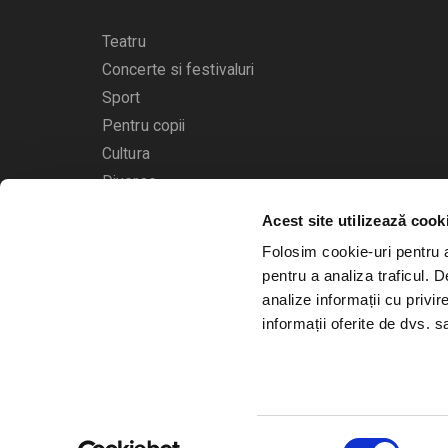
Teatru
Concerte si festivaluri
Sport
Pentru copii
Cultura
Diverse
Acest site utilizează cook
Calendarul evenimentelor
Folosim cookie-uri pentru a 
pentru a analiza traficul. 
analize informații cu privir
informații oferite de dvs. sa
© 2006 - 2026
Bilete.ro
Selecția
A.N.P.C.
O.D.R.