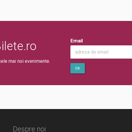
Email
lete.ro
cele mai noi evenimente.
OK
Despre noi