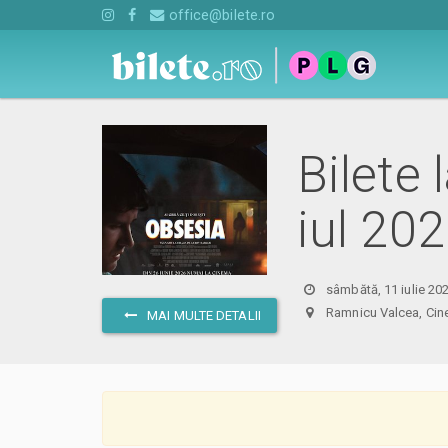
office@bilete.ro
Bilete
iul 20
sâmbătă, 11 iulie 20
Ramnicu Valcea, C
MAI MULTE DETALII