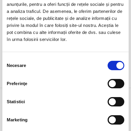
duminică
anunțurile, pentru a oferi funcții de rețele sociale și pentru
Ovidiu, Stadion Central Academia Hagi
ora 17:15
a analiza traficul. De asemenea, le oferim partenerilor de
expirat
rețele sociale, de publicitate și de analize informații cu
privire la modul în care folosiți site-ul nostru. Aceștia le
pot combina cu alte informații oferite de dvs. sau culese
în urma folosirii serviciilor lor.
Selecția
Necesare
consimțământului
DETALII
Preferinţe
1 feb
ARTĂ
Statistici
duminică
Bucuresti, Teatrul Amzei
ora 18:00
expirat
Marketing