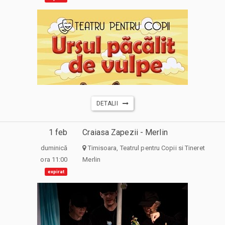
DETALII
1 feb
Craiasa Zapezii - Merlin
duminică
Timisoara, Teatrul pentru Copii si Tineret
ora 11:00
Merlin
expirat