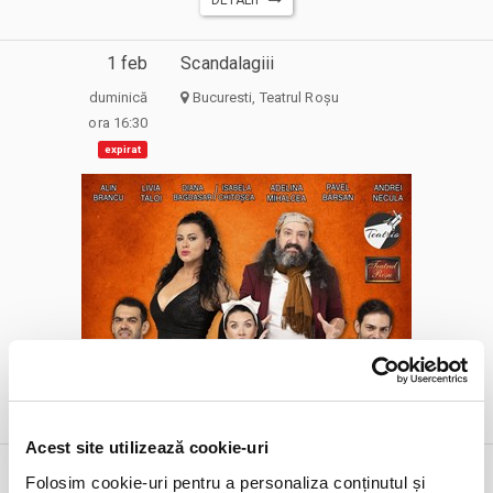
1 feb
Scandalagiii
duminică
Bucuresti, Teatrul Roșu
ora 16:30
expirat
DETALII
alte zile:
30 aug
24 sept
Acest site utilizează cookie-uri
1 feb
Superliga - Etapa 24 - Farul Constanta
Folosim cookie-uri pentru a personaliza conținutul și
vs Universitatea Craiova