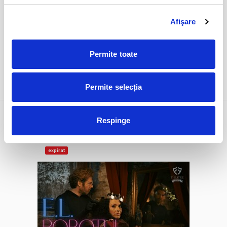
Afişare
Permite toate
DETALII
Permite selecția
1 feb
E.L. Robotul
Respinge
duminică
Bucuresti, FF Theatre - Centru Vechi
ora 19:00
expirat