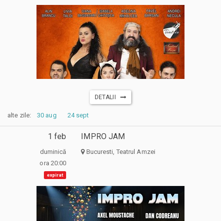
DETALII
alte zile:
30 aug
24 sept
1 feb
IMPRO JAM
duminică
Bucuresti, Teatrul Amzei
ora 20:00
expirat