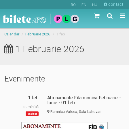
contact
RO
EN
HU
Calendar
Februarie 2026
1 feb
1 Februarie 2026
Evenimente
1 feb
Abonamente Filarmonica Februarie -
Iunie - 01 feb
duminică
Ramnicu Valcea, Sala Lahovari
expirat