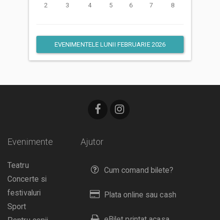
2
3
4
5
6
7
8
EVENIMENTELE LUNII FEBRUARIE 2026
Evenimente
Ajutor
Teatru
Cum comand bilete?
Concerte si
festivaluri
Plata online sau cash
Sport
eBilet printat acasa