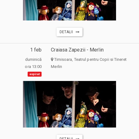
DETALII
1 feb
Craiasa Zapezii - Merlin
duminică
Timisoara, Teatrul pentru Copii si Tineret
ora 13:00
Merlin
expirat
DETALII