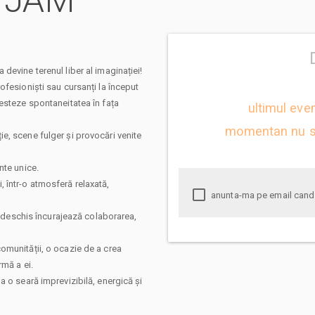
O JAM
devine terenul liber al imaginației!
ofesioniști sau cursanți la început
esteze spontaneitatea în fața
ultimul eve
momentan nu s
e, scene fulger și provocări venite
nte unice.
ii, într-o atmosferă relaxată,
ul deschis încurajează colaborarea,
omunității, o ocazie de a crea
rmă a ei.
a o seară imprevizibilă, energică și