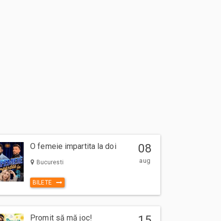
O femeie impartita la doi
08
aug
Bucuresti
BILETE
Promit să mă joc!
15