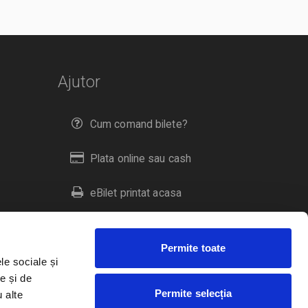
Ajutor
Cum comand bilete?
Plata online sau cash
eBilet printat acasa
Livrare prin curier
Permite toate
Returnare bilete
le sociale și
e și de
Permite selecția
u alte
Duplicare bilete