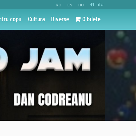
info
RO
EN
HU
ntru copii
Cultura
Diverse
0 bilete