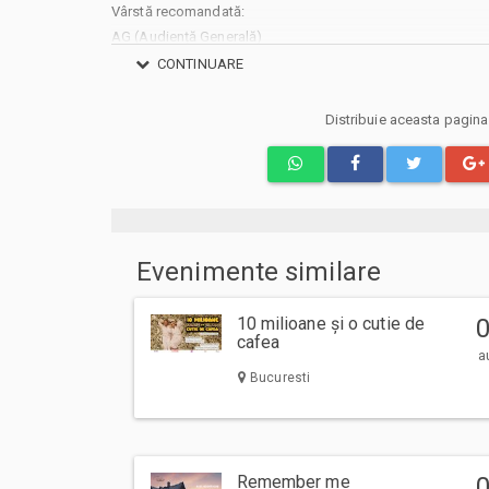
Vârstă recomandată:
AG (Audiență Generală)
CONTINUARE
Distribuie aceasta pagin
Evenimente similare
10 milioane și o cutie de
cafea
a
Bucuresti
Remember me