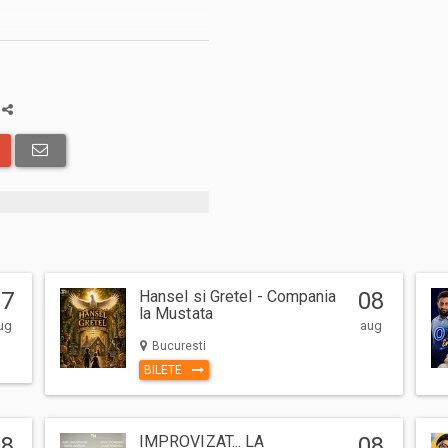
a
07
Hansel si Gretel - Compania
08
la Mustata
ug
aug
Bucuresti
BILETE
08
IMPROVIZAT... LA
08