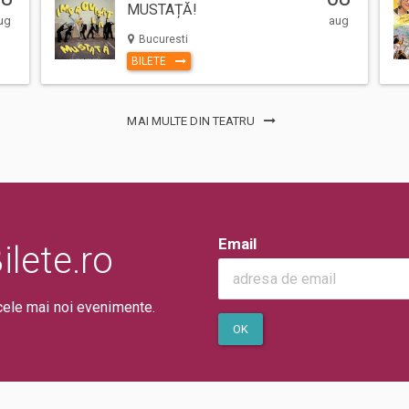
MUSTAȚĂ!
ug
aug
Bucuresti
BILETE
MAI MULTE DIN TEATRU
Email
lete.ro
cele mai noi evenimente.
OK