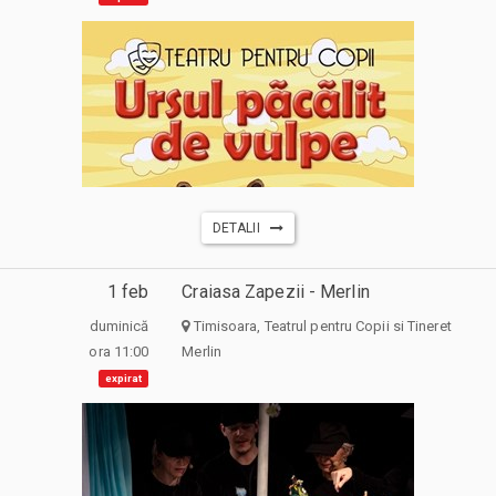
DETALII
1 feb
Craiasa Zapezii - Merlin
duminică
Timisoara, Teatrul pentru Copii si Tineret
ora 11:00
Merlin
expirat