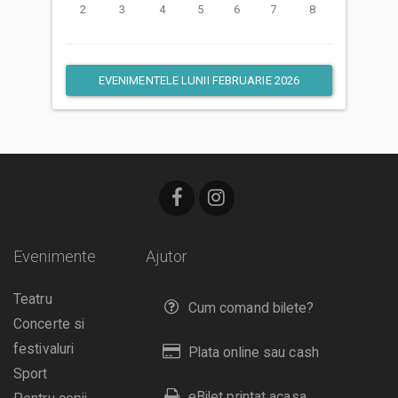
2
3
4
5
6
7
8
EVENIMENTELE LUNII FEBRUARIE 2026
Evenimente
Ajutor
Teatru
Cum comand bilete?
Concerte si
festivaluri
Plata online sau cash
Sport
eBilet printat acasa