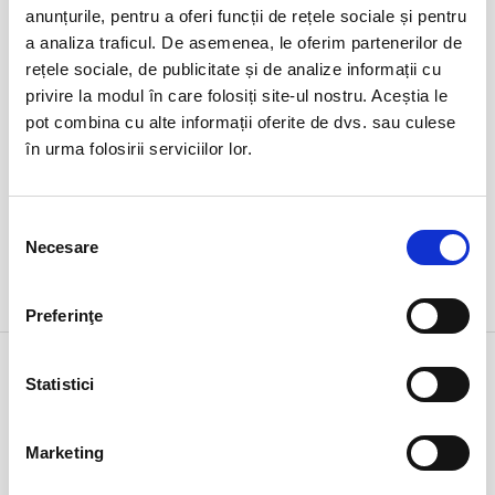
duminică
anunțurile, pentru a oferi funcții de rețele sociale și pentru
Ovidiu, Stadion Central Academia Hagi
ora 17:15
a analiza traficul. De asemenea, le oferim partenerilor de
expirat
rețele sociale, de publicitate și de analize informații cu
privire la modul în care folosiți site-ul nostru. Aceștia le
pot combina cu alte informații oferite de dvs. sau culese
în urma folosirii serviciilor lor.
Selecția
Necesare
consimțământului
DETALII
Preferinţe
1 feb
ARTĂ
Statistici
duminică
Bucuresti, Teatrul Amzei
ora 18:00
expirat
Marketing