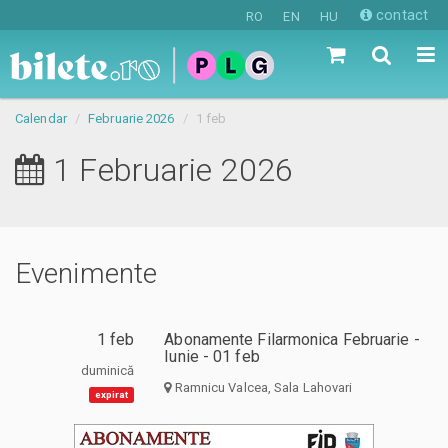
contact
RO
EN
HU
Calendar
Februarie 2026
1 feb
1 Februarie 2026
Evenimente
1 feb
Abonamente Filarmonica Februarie -
Iunie - 01 feb
duminică
Ramnicu Valcea, Sala Lahovari
expirat