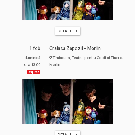
DETALII
1 feb
Craiasa Zapezii - Merlin
duminică
Timisoara, Teatrul pentru Copii si Tineret
ora 13:00
Merlin
expirat
DETALII