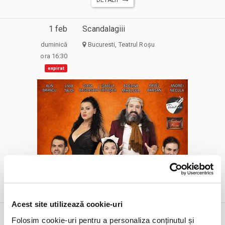
1 feb
Scandalagiii
duminică
Bucuresti, Teatrul Roșu
ora 16:30
expirat
DETALII
alte zile:
30 aug
24 sept
Acest site utilizează cookie-uri
1 feb
Superliga - Etapa 24 - Farul Constanta
Folosim cookie-uri pentru a personaliza conținutul și
vs Universitatea Craiova