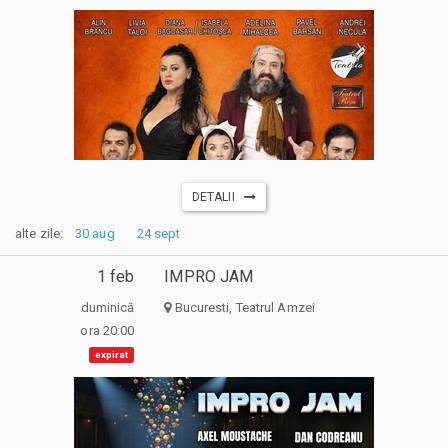
DETALII
alte zile:
30 aug
24 sept
1 feb
IMPRO JAM
duminică
Bucuresti, Teatrul Amzei
ora 20:00
expirat