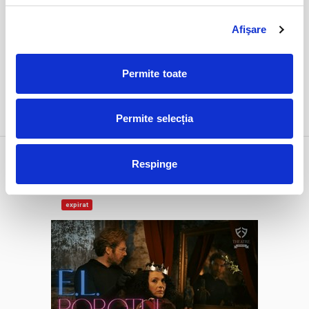
Afişare
Permite toate
DETALII
Permite selecția
1 feb
E.L. Robotul
Respinge
duminică
Bucuresti, FF Theatre - Centru Vechi
ora 19:00
expirat