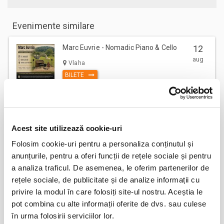
Evenimente similare
Marc Euvrie - Nomadic Piano & Cello
12
aug
Vlaha
BILETE
FESTOBAL
11
sept
Acest site utilizează cookie-uri
Bucuresti
BILETE
Folosim cookie-uri pentru a personaliza conținutul și
anunțurile, pentru a oferi funcții de rețele sociale și pentru
a analiza traficul. De asemenea, le oferim partenerilor de
rețele sociale, de publicitate și de analize informații cu
MASTERS OF CLASSIC
12
privire la modul în care folosiți site-ul nostru. Aceștia le
sept
Bucuresti
pot combina cu alte informații oferite de dvs. sau culese
BILETE
în urma folosirii serviciilor lor.