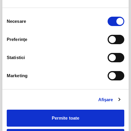
Jazzapella - Concert jazz a capella
13
Selecția
oct
Necesare
consimțământului
Bucuresti
BILETE
Preferinţe
COJO @ Expirat
15
Statistici
oct
Bucuresti
BILETE
Marketing
Tender live - Expirat
16
oct
Afişare
Bucuresti
BILETE
Permite toate
MAI MULTE DIN CONCERTE