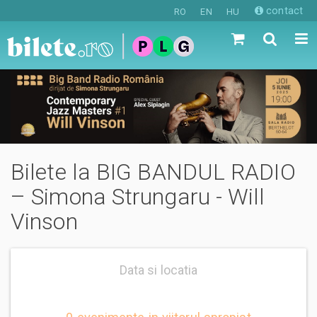
contact
RO
EN
HU
Bilete la BIG BANDUL RADIO
– Simona Strungaru - Will
Vinson
Data si locatia