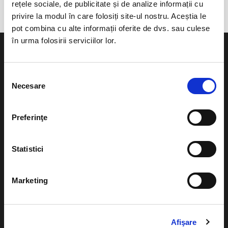
rețele sociale, de publicitate și de analize informații cu
privire la modul în care folosiți site-ul nostru. Aceștia le
pot combina cu alte informații oferite de dvs. sau culese
în urma folosirii serviciilor lor.
Selecția
Necesare
consimțământului
Evenimente
Ajutor
Teatru
Preferinţe
Cum comand bilete?
Concerte si
festivaluri
Plata online sau cash
Statistici
Sport
eBilet printat acasa
Pentru copii
Marketing
Cultura
Livrare prin curier
Diverse
Calendar
Afişare
Returnare bilete