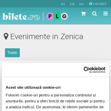
contact
RO
EN
HU
Evenimente in Zenica
Toate
0 evenimente in viitorul apropiat
revino mai tarziu
Acest site utilizează cookie-uri
Folosim cookie-uri pentru a personaliza conținutul și
anunțurile, pentru a oferi funcții de rețele sociale și pentru
anunta-ma pe email cand apare urmatorul eveniment la
a analiza traficul. De asemenea, le oferim partenerilor de
Zenica