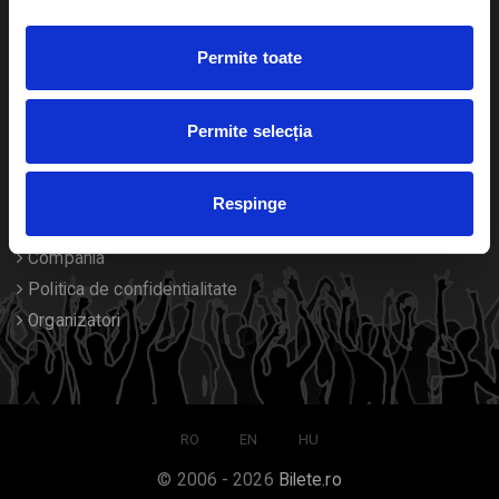
Duplicare bilete
Permite toate
Despre noi
Permite selecția
Contact
Termeni si conditii
Respinge
Despre Cookies
Compania
Politica de confidentialitate
Organizatori
RO
EN
HU
© 2006 - 2026
Bilete.ro