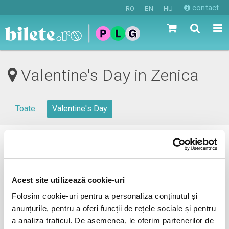
contact
RO
EN
HU
Valentine's Day in Zenica
Toate
Valentine's Day
0 evenimente in viitorul apropiat
revino mai tarziu
Acest site utilizează cookie-uri
Folosim cookie-uri pentru a personaliza conținutul și
anunțurile, pentru a oferi funcții de rețele sociale și pentru
anunta-ma pe email cand apare urmatorul eveniment la
a analiza traficul. De asemenea, le oferim partenerilor de
Zenica