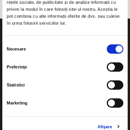
rețele sociale, de publicitate și de analize informații cu
privire la modul în care folosiți site-ul nostru. Aceștia le
pot combina cu alte informații oferite de dvs. sau culese
în urma folosirii serviciilor lor.
Selecția
Necesare
consimțământului
Evenimente
Ajutor
Teatru
Preferinţe
Cum comand bilete?
Concerte si
festivaluri
Plata online sau cash
Statistici
Sport
eBilet printat acasa
Pentru copii
Marketing
Cultura
Livrare prin curier
Diverse
Calendar
Afişare
Returnare bilete