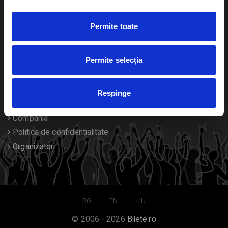
Duplicare bilete
Permite toate
Despre noi
Permite selecția
Contact
Termeni si conditii
Respinge
Despre Cookies
Compania
Politica de confidentialitate
Organizatori
RO
EN
HU
© 2006 - 2026
Bilete.ro