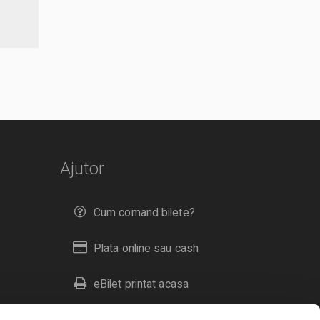
Ajutor
Cum comand bilete?
Plata online sau cash
eBilet printat acasa
Livrare prin curier