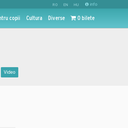
info
RO
EN
HU
ntru copii
Cultura
Diverse
0 bilete
Video