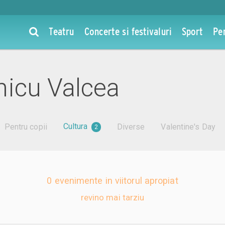
Teatru
Concerte si festivaluri
Sport
Pe
icu Valcea
Cultura
Pentru copii
Diverse
Valentine's Day
2
0 evenimente in viitorul apropiat
revino mai tarziu