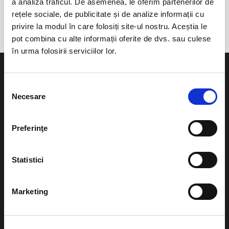
anunta-ma pe email cand apare urmatorul eveniment la
a analiza traficul. De asemenea, le oferim partenerilor de
Ramnicu Valcea
rețele sociale, de publicitate și de analize informații cu
privire la modul în care folosiți site-ul nostru. Aceștia le
pot combina cu alte informații oferite de dvs. sau culese
în urma folosirii serviciilor lor.
Selecția
Necesare
consimțământului
Evenimente
Ajutor
Preferinţe
Teatru
Cum comand bilete?
Concerte si
Statistici
festivaluri
Plata online sau cash
Sport
Marketing
eBilet printat acasa
Pentru copii
Cultura
Livrare prin curier
Diverse