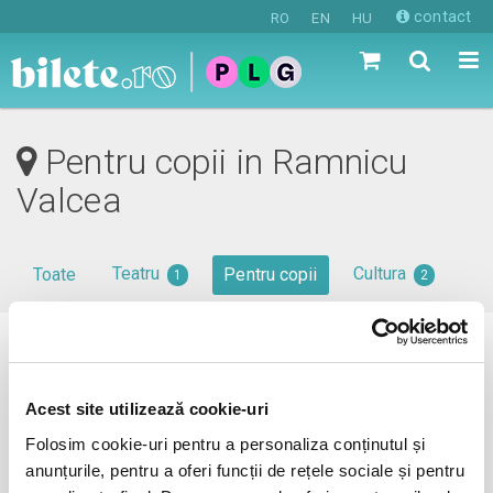
contact
RO
EN
HU
Pentru copii in Ramnicu
Valcea
Teatru
Cultura
Toate
Pentru copii
1
2
0 evenimente in viitorul apropiat
revino mai tarziu
Acest site utilizează cookie-uri
Folosim cookie-uri pentru a personaliza conținutul și
anunțurile, pentru a oferi funcții de rețele sociale și pentru