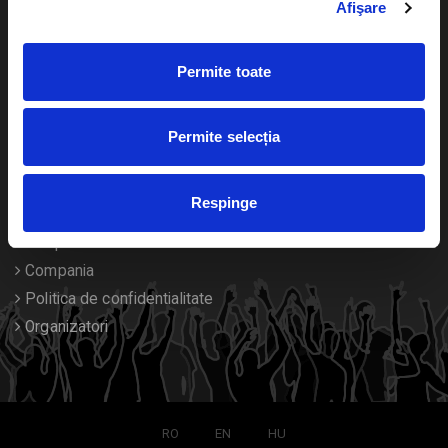
Afişare
Calendar
Returnare bilete
Permite toate
Duplicare bilete
Despre noi
Permite selecția
Contact
Respinge
Termeni si conditii
Despre Cookies
Compania
Politica de confidentialitate
Organizatori
RO
EN
HU