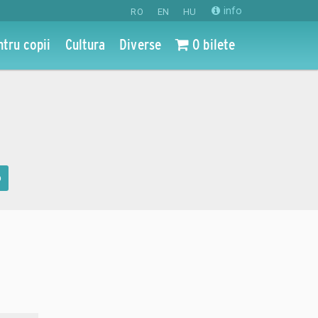
info
RO
EN
HU
ntru copii
Cultura
Diverse
0 bilete
o