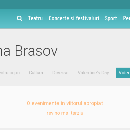
Teatru
Concerte si festivaluri
Sport
Pe
na Brasov
ntru copii
Cultura
Diverse
Valentine's Day
Vide
0 evenimente in viitorul apropiat
revino mai tarziu