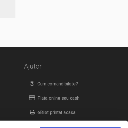
Ajutor
Cum comand bilete?
Plata online sau cash
eBilet printat acasa
Livrare prin curier