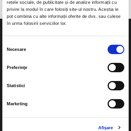
rețele sociale, de publicitate și de analize informații cu
privire la modul în care folosiți site-ul nostru. Aceștia le
pot combina cu alte informații oferite de dvs. sau culese
în urma folosirii serviciilor lor.
Selecția
Necesare
consimțământului
Evenimente
Ajutor
Teatru
Preferinţe
Cum comand bilete?
Concerte si
festivaluri
Plata online sau cash
Statistici
Sport
eBilet printat acasa
Pentru copii
Marketing
Cultura
Livrare prin curier
Diverse
Calendar
Afişare
Returnare bilete