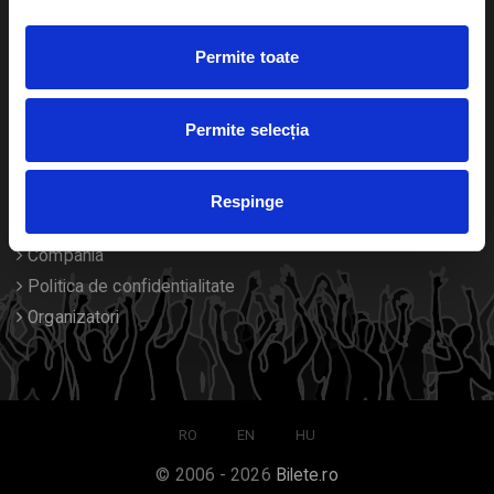
Duplicare bilete
Permite toate
Despre noi
Permite selecția
Contact
Termeni si conditii
Respinge
Despre Cookies
Compania
Politica de confidentialitate
Organizatori
RO
EN
HU
© 2006 - 2026
Bilete.ro