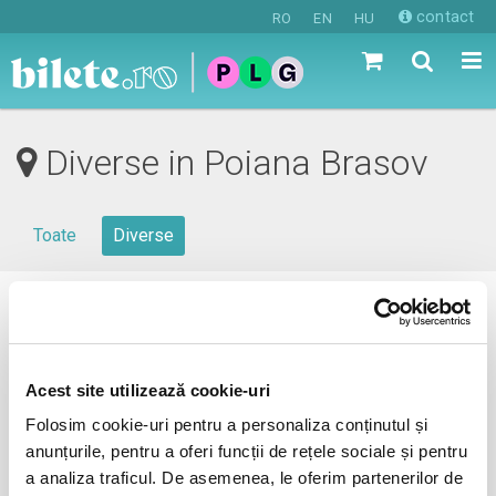
contact
RO
EN
HU
Diverse in Poiana Brasov
Toate
Diverse
0 evenimente in viitorul apropiat
revino mai tarziu
Acest site utilizează cookie-uri
Folosim cookie-uri pentru a personaliza conținutul și
anunțurile, pentru a oferi funcții de rețele sociale și pentru
anunta-ma pe email cand apare urmatorul eveniment la
a analiza traficul. De asemenea, le oferim partenerilor de
Poiana Brasov