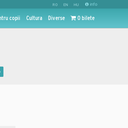
info
RO
EN
HU
ntru copii
Cultura
Diverse
0 bilete
o