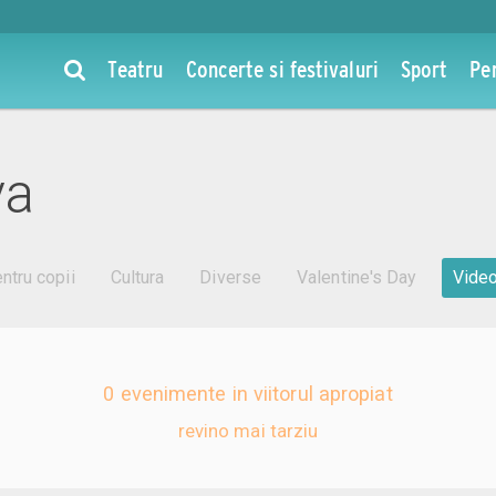
Teatru
Concerte si festivaluri
Sport
Pe
va
ntru copii
Cultura
Diverse
Valentine's Day
Vide
0 evenimente in viitorul apropiat
revino mai tarziu