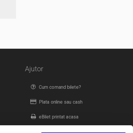
Ajutor
Cum comand bilete?
Plata online sau cash
eBilet printat acasa
Livrare prin curier