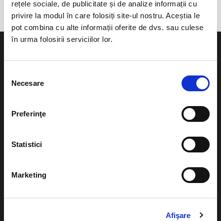
rețele sociale, de publicitate și de analize informații cu
privire la modul în care folosiți site-ul nostru. Aceștia le
pot combina cu alte informații oferite de dvs. sau culese
în urma folosirii serviciilor lor.
Selecția
Necesare
consimțământului
Evenimente
Ajutor
Teatru
Preferinţe
Cum comand bilete?
Concerte si
festivaluri
Plata online sau cash
Statistici
Sport
eBilet printat acasa
Pentru copii
Marketing
Cultura
Livrare prin curier
Diverse
Calendar
Afişare
Returnare bilete