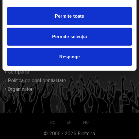
Duplicare bilete
Permite toate
Despre noi
Permite selecția
Contact
Termeni si conditii
Respinge
Despre Cookies
Compania
Politica de confidentialitate
Organizatori
RO
EN
HU
© 2006 - 2026
Bilete.ro