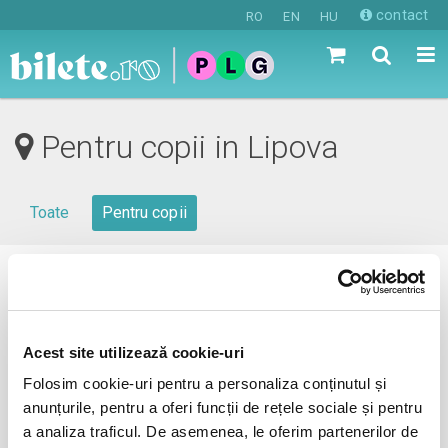
contact
RO
EN
HU
Pentru copii in Lipova
Toate
Pentru copii
0 evenimente in viitorul apropiat
revino mai tarziu
Acest site utilizează cookie-uri
Folosim cookie-uri pentru a personaliza conținutul și
anunțurile, pentru a oferi funcții de rețele sociale și pentru
anunta-ma pe email cand apare urmatorul eveniment la
a analiza traficul. De asemenea, le oferim partenerilor de
Lipova