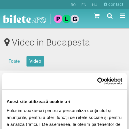
contact
RO
EN
HU
Video in Budapesta
Toate
Video
0 evenimente in viitorul apropiat
revino mai tarziu
Acest site utilizează cookie-uri
Folosim cookie-uri pentru a personaliza conținutul și
anunțurile, pentru a oferi funcții de rețele sociale și pentru
anunta-ma pe email cand apare urmatorul eveniment la
a analiza traficul. De asemenea, le oferim partenerilor de
Budapesta