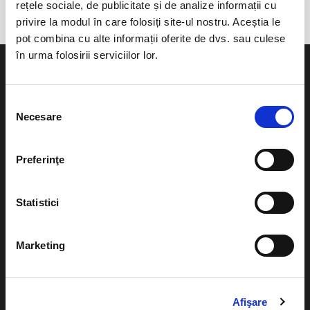
rețele sociale, de publicitate și de analize informații cu
privire la modul în care folosiți site-ul nostru. Aceștia le
pot combina cu alte informații oferite de dvs. sau culese
în urma folosirii serviciilor lor.
Selecția
Necesare
consimțământului
Evenimente
Ajutor
Teatru
Preferinţe
Cum comand bilete?
Concerte si
festivaluri
Plata online sau cash
Statistici
Sport
eBilet printat acasa
Pentru copii
Marketing
Cultura
Livrare prin curier
Diverse
Calendar
Afişare
Returnare bilete