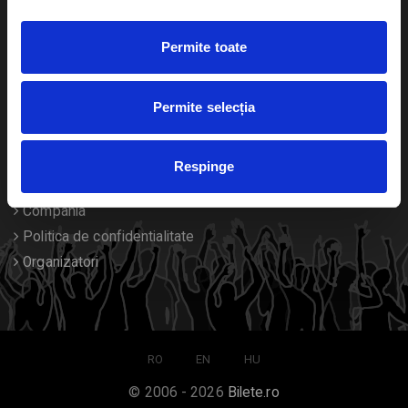
Duplicare bilete
Permite toate
Despre noi
Permite selecția
Contact
Termeni si conditii
Respinge
Despre Cookies
Compania
Politica de confidentialitate
Organizatori
RO
EN
HU
© 2006 - 2026
Bilete.ro