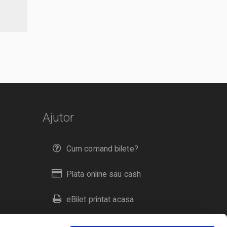
Ajutor
Cum comand bilete?
Plata online sau cash
eBilet printat acasa
Livrare prin curier