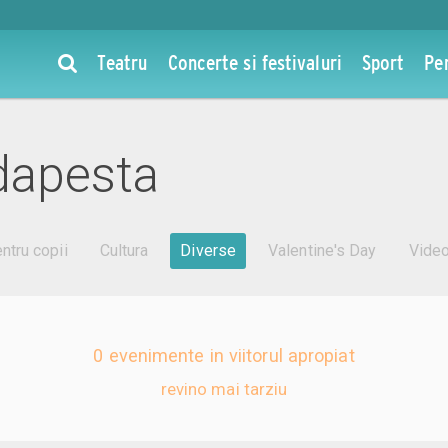
Teatru
Concerte si festivaluri
Sport
Pe
dapesta
ntru copii
Cultura
Diverse
Valentine's Day
Vide
0 evenimente in viitorul apropiat
revino mai tarziu