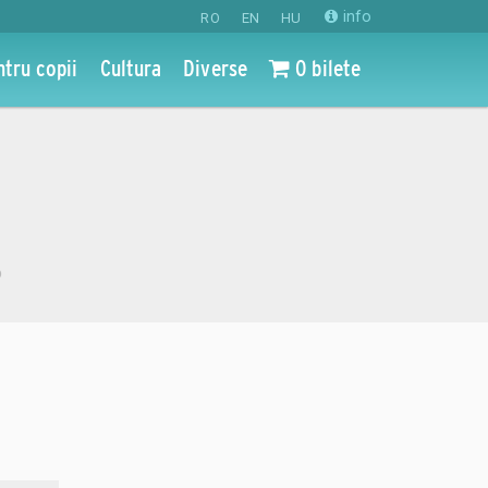
info
RO
EN
HU
ntru copii
Cultura
Diverse
0 bilete
o