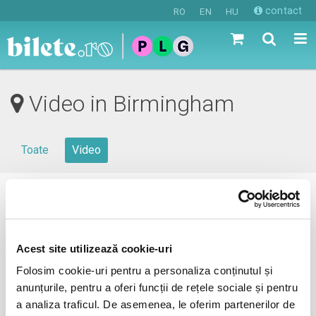
contact
RO
EN
HU
Video in Birmingham
Toate
Video
0 evenimente in viitorul apropiat
revino mai tarziu
Acest site utilizează cookie-uri
Folosim cookie-uri pentru a personaliza conținutul și
anunțurile, pentru a oferi funcții de rețele sociale și pentru
anunta-ma pe email cand apare urmatorul eveniment la
a analiza traficul. De asemenea, le oferim partenerilor de
Birmingham