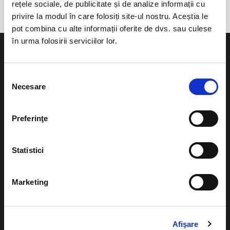
rețele sociale, de publicitate și de analize informații cu
privire la modul în care folosiți site-ul nostru. Aceștia le
pot combina cu alte informații oferite de dvs. sau culese
în urma folosirii serviciilor lor.
Selecția
Necesare
consimțământului
Evenimente
Ajutor
Teatru
Preferinţe
Cum comand bilete?
Concerte si
festivaluri
Plata online sau cash
Statistici
Sport
eBilet printat acasa
Pentru copii
Marketing
Cultura
Livrare prin curier
Diverse
Calendar
Afişare
Returnare bilete