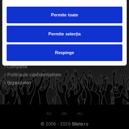
Duplicare bilete
Permite toate
Despre noi
Permite selecția
Contact
Termeni si conditii
Respinge
Despre Cookies
Compania
Politica de confidentialitate
Organizatori
RO
EN
HU
© 2006 - 2026
Bilete.ro