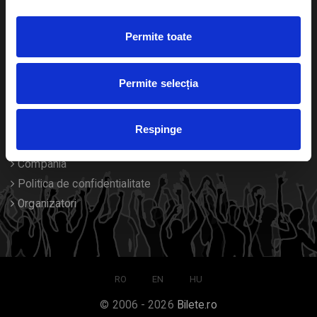
Duplicare bilete
Permite toate
Despre noi
Permite selecția
Contact
Termeni si conditii
Respinge
Despre Cookies
Compania
Politica de confidentialitate
Organizatori
RO
EN
HU
© 2006 - 2026
Bilete.ro