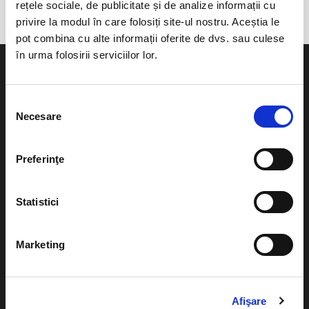
rețele sociale, de publicitate și de analize informații cu
privire la modul în care folosiți site-ul nostru. Aceștia le
pot combina cu alte informații oferite de dvs. sau culese
în urma folosirii serviciilor lor.
Selecția
Necesare
consimțământului
Evenimente
Ajutor
Teatru
Preferinţe
Cum comand bilete?
Concerte si
festivaluri
Plata online sau cash
Statistici
Sport
eBilet printat acasa
Pentru copii
Marketing
Cultura
Livrare prin curier
Diverse
Calendar
Afişare
Returnare bilete