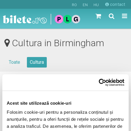
contact
RO
EN
HU
Cultura in Birmingham
Toate
Cultura
0 evenimente in viitorul apropiat
revino mai tarziu
Acest site utilizează cookie-uri
Folosim cookie-uri pentru a personaliza conținutul și
anunțurile, pentru a oferi funcții de rețele sociale și pentru
anunta-ma pe email cand apare urmatorul eveniment la
a analiza traficul. De asemenea, le oferim partenerilor de
Birmingham