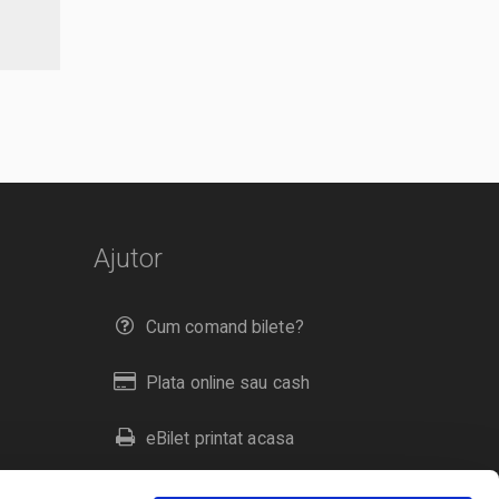
Ajutor
Cum comand bilete?
Plata online sau cash
eBilet printat acasa
Livrare prin curier