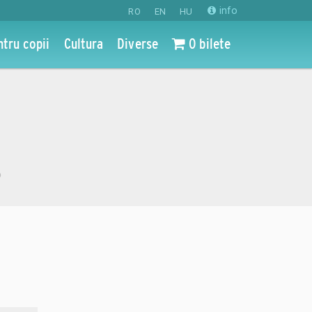
info
RO
EN
HU
ntru copii
Cultura
Diverse
0 bilete
o