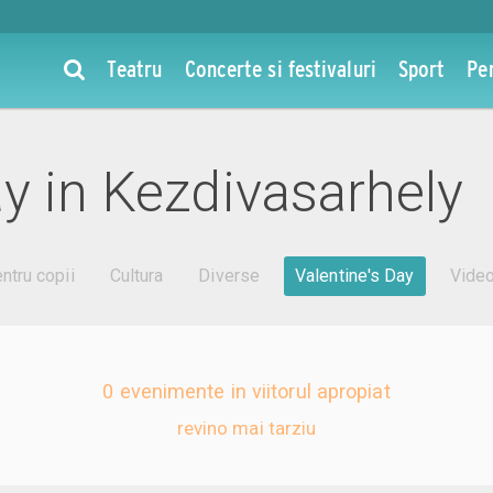
Teatru
Concerte si festivaluri
Sport
Pe
y in Kezdivasarhely
ntru copii
Cultura
Diverse
Valentine's Day
Vide
0 evenimente in viitorul apropiat
revino mai tarziu