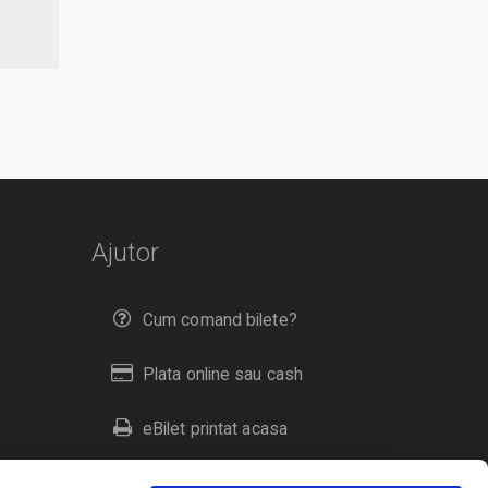
Ajutor
Cum comand bilete?
Plata online sau cash
eBilet printat acasa
Livrare prin curier