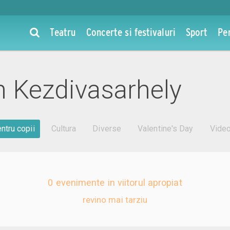
Teatru
Concerte si festivaluri
Sport
Pe
n Kezdivasarhely
ntru copii
Cultura
Diverse
Valentine's Day
Vide
0 evenimente in viitorul apropiat
revino mai tarziu