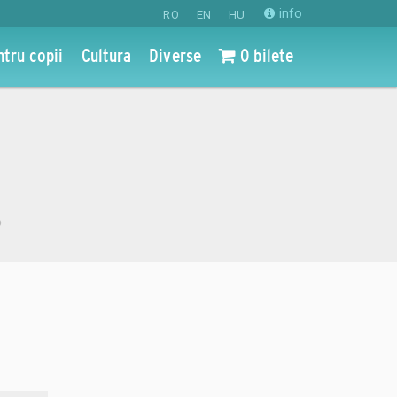
info
RO
EN
HU
ntru copii
Cultura
Diverse
0 bilete
o