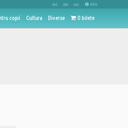
info
RO
EN
HU
ntru copii
Cultura
Diverse
0 bilete
o