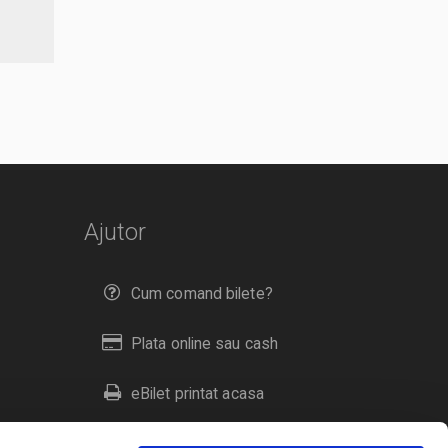
Ajutor
Cum comand bilete?
Plata online sau cash
eBilet printat acasa
Livrare prin curier