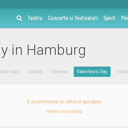
Teatru
Concerte si festivaluri
Sport
Pe
ay in Hamburg
ntru copii
Cultura
Diverse
Valentine's Day
Vide
0 evenimente in viitorul apropiat
revino mai tarziu