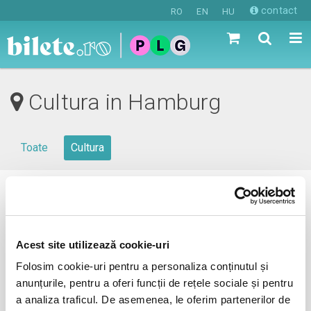
contact
RO
EN
HU
Cultura in Hamburg
Toate
Cultura
0 evenimente in viitorul apropiat
revino mai tarziu
Acest site utilizează cookie-uri
Folosim cookie-uri pentru a personaliza conținutul și
anunțurile, pentru a oferi funcții de rețele sociale și pentru
anunta-ma pe email cand apare urmatorul eveniment la
a analiza traficul. De asemenea, le oferim partenerilor de
Hamburg