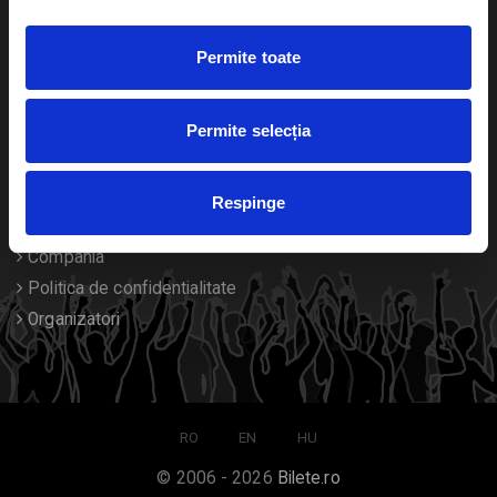
Duplicare bilete
Permite toate
Despre noi
Permite selecția
Contact
Termeni si conditii
Respinge
Despre Cookies
Compania
Politica de confidentialitate
Organizatori
RO
EN
HU
© 2006 - 2026
Bilete.ro