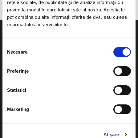
rețele sociale, de publicitate și de analize informații cu
privire la modul în care folosiți site-ul nostru. Aceștia le
pot combina cu alte informații oferite de dvs. sau culese
în urma folosirii serviciilor lor.
Selecția
Necesare
consimțământului
Evenimente
Ajutor
Teatru
Preferinţe
Cum comand bilete?
Concerte si
festivaluri
Plata online sau cash
Statistici
Sport
eBilet printat acasa
Pentru copii
Marketing
Cultura
Livrare prin curier
Diverse
Calendar
Afişare
Returnare bilete