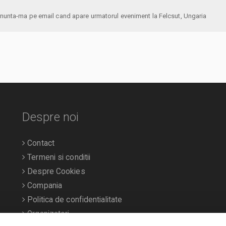
anunta-ma pe email cand apare urmatorul eveniment la Felcsut, Ungaria
Despre noi
Contact
Termeni si conditii
Despre Cookies
Compania
Politica de confidentialitate
Organizatori