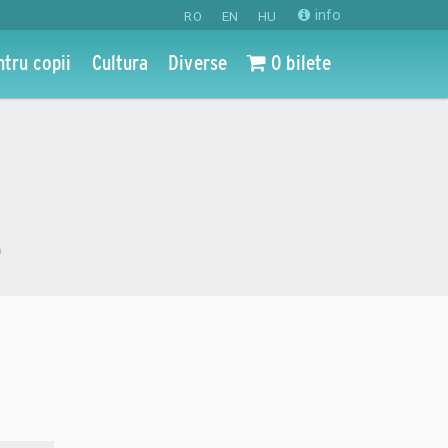
info
RO
EN
HU
ntru copii
Cultura
Diverse
0 bilete
o