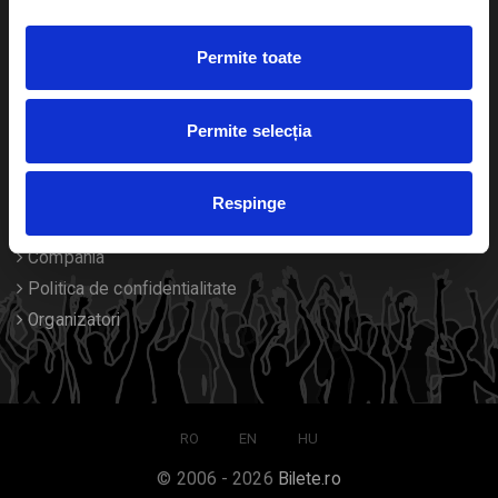
Duplicare bilete
Permite toate
Despre noi
Permite selecția
Contact
Termeni si conditii
Respinge
Despre Cookies
Compania
Politica de confidentialitate
Organizatori
RO
EN
HU
© 2006 - 2026
Bilete.ro