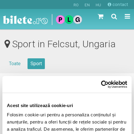
contact
RO
EN
HU
Sport in Felcsut, Ungaria
Toate
Sport
0 evenimente in viitorul apropiat
revino mai tarziu
Acest site utilizează cookie-uri
Folosim cookie-uri pentru a personaliza conținutul și
anunțurile, pentru a oferi funcții de rețele sociale și pentru
anunta-ma pe email cand apare urmatorul eveniment la
a analiza traficul. De asemenea, le oferim partenerilor de
Felcsut, Ungaria