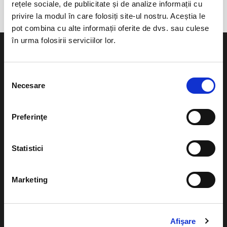
rețele sociale, de publicitate și de analize informații cu
privire la modul în care folosiți site-ul nostru. Aceștia le
pot combina cu alte informații oferite de dvs. sau culese
în urma folosirii serviciilor lor.
Selecția
Necesare
consimțământului
Evenimente
Ajutor
Teatru
Preferinţe
Cum comand bilete?
Concerte si
festivaluri
Plata online sau cash
Statistici
Sport
eBilet printat acasa
Pentru copii
Marketing
Cultura
Livrare prin curier
Diverse
Calendar
Afişare
Returnare bilete