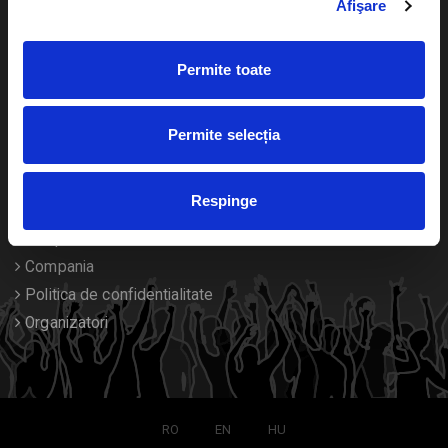
Afişare
Calendar
Returnare bilete
Permite toate
Duplicare bilete
Despre noi
Permite selecția
Contact
Respinge
Termeni si conditii
Despre Cookies
Compania
Politica de confidentialitate
Organizatori
RO
EN
HU