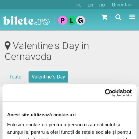
contact
RO
EN
HU
Valentine's Day in
Cernavoda
Toate
Valentine's Day
0 evenimente in viitorul apropiat
revino mai tarziu
Acest site utilizează cookie-uri
Folosim cookie-uri pentru a personaliza conținutul și
anunțurile, pentru a oferi funcții de rețele sociale și pentru
anunta-ma pe email cand apare urmatorul eveniment la