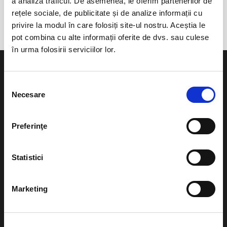
a analiza traficul. De asemenea, le oferim partenerilor de
Cernavoda
rețele sociale, de publicitate și de analize informații cu
privire la modul în care folosiți site-ul nostru. Aceștia le
pot combina cu alte informații oferite de dvs. sau culese
în urma folosirii serviciilor lor.
Selecția
Necesare
consimțământului
Evenimente
Ajutor
Preferinţe
Teatru
Cum comand bilete?
Concerte si
Statistici
festivaluri
Plata online sau cash
Sport
Marketing
eBilet printat acasa
Pentru copii
Cultura
Livrare prin curier
Diverse