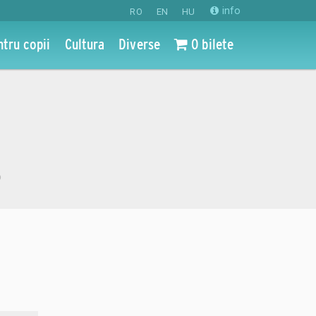
info
RO
EN
HU
ntru copii
Cultura
Diverse
0 bilete
o