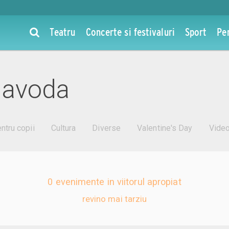
Teatru
Concerte si festivaluri
Sport
Pe
navoda
ntru copii
Cultura
Diverse
Valentine's Day
Vide
0 evenimente in viitorul apropiat
revino mai tarziu