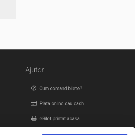
Ajutor
Cum comand bilete?
Plata online sau cash
eBilet printat acasa
Livrare prin curier