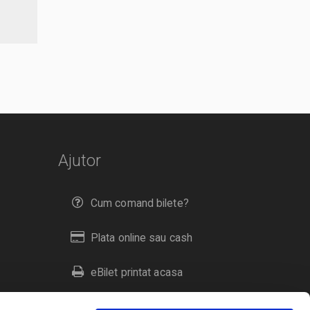
Ajutor
Cum comand bilete?
Plata online sau cash
eBilet printat acasa
Livrare prin curier