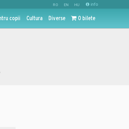
info
RO
EN
HU
ntru copii
Cultura
Diverse
0 bilete
o