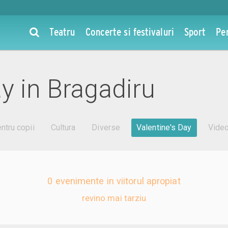
Teatru
Concerte si festivaluri
Sport
Pe
y in Bragadiru
ntru copii
Cultura
Diverse
Valentine's Day
Vide
0 evenimente in viitorul apropiat
revino mai tarziu