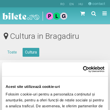
contact
RO
EN
HU
Cultura in Bragadiru
Toate
Cultura
0 evenimente in viitorul apropiat
revino mai tarziu
Acest site utilizează cookie-uri
Folosim cookie-uri pentru a personaliza conținutul și
anunțurile, pentru a oferi funcții de rețele sociale și pentru
anunta-ma pe email cand apare urmatorul eveniment la
a analiza traficul. De asemenea, le oferim partenerilor de
Bragadiru