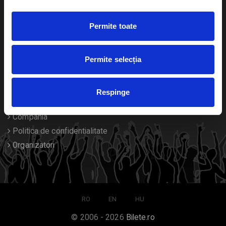
Duplicare bilete
Permite toate
Despre noi
Permite selecția
Contact
Termeni si conditii
Respinge
Despre Cookies
Compania
Politica de confidentialitate
Organizatori
RO
EN
HU
© 2006 - 2026
Bilete.ro