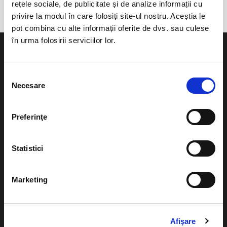
rețele sociale, de publicitate și de analize informații cu
privire la modul în care folosiți site-ul nostru. Aceștia le
pot combina cu alte informații oferite de dvs. sau culese
în urma folosirii serviciilor lor.
Selecția
Necesare
consimțământului
Evenimente
Ajutor
Teatru
Preferinţe
Cum comand bilete?
Concerte si
festivaluri
Plata online sau cash
Statistici
Sport
eBilet printat acasa
Pentru copii
Marketing
Cultura
Livrare prin curier
Diverse
Calendar
Afişare
Returnare bilete